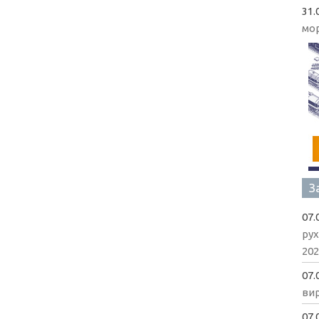
31.
мо
З
07.
рух
202
07.
вир
07.