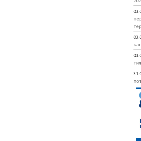
202
03.
пе
те
03.
кан
03.
ти
31.
пот