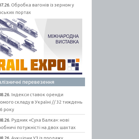
07.26.
Обробка вагонів із зерном у
рських портах
алізничні перевезення
08.26.
Індекси ставок оренди
омого складу в Україні // 32 тиждень
6 року
08.26.
Рудник «Суха Балка»: нові
обничі потужністі на двох шахтах
08.26.
Аукціони УЗ із продажу