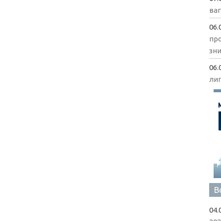
ва
06.
пр
зни
06.
ли
В
04.