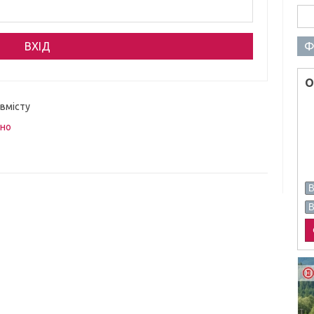
Пош
Ф
О
 вмісту
вно