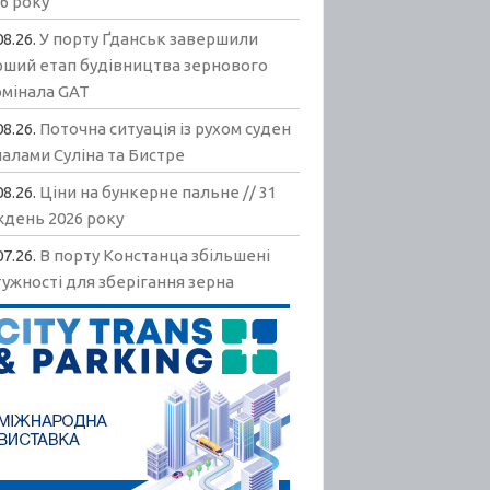
6 року
08.26.
У порту Ґданськ завершили
рший етап будівництва зернового
рмінала GAT
08.26.
Поточна ситуація із рухом суден
алами Суліна та Бистре
08.26.
Ціни на бункерне пальне // 31
ждень 2026 року
07.26.
В порту Констанца збільшені
ужності для зберігання зерна