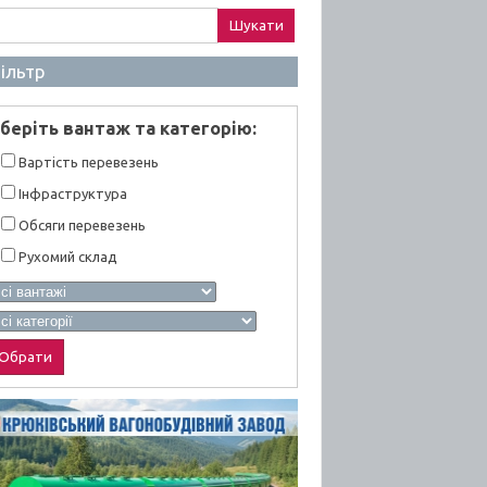
ук:
ільтр
берiть вантаж та категорiю:
Вартiсть перевезень
Інфраструктура
Обсяги перевезень
Рухомий склад