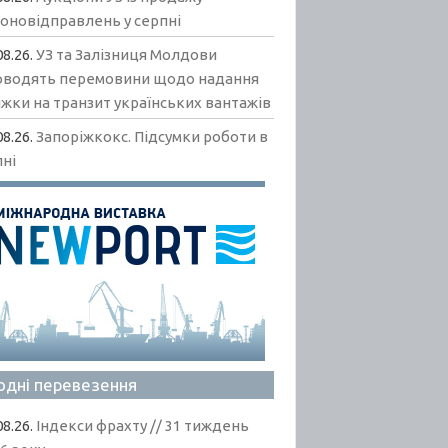
гоновідправлень у серпні
08.26.
УЗ та Залізниця Молдови
оводять перемовини щодо надання
жки на транзит українських вантажів
08.26.
Запоріжкокс. Підсумки роботи в
пні
одні перевезення
08.26.
Індекси фрахту // 31 тиждень