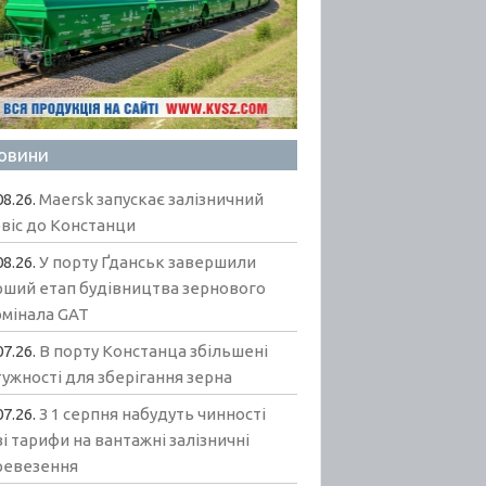
овини
08.26.
Maersk запускає залізничний
віс до Констанци
08.26.
У порту Ґданськ завершили
рший етап будівництва зернового
рмінала GAT
07.26.
В порту Констанца збільшені
ужності для зберігання зерна
07.26.
З 1 серпня набудуть чинності
і тарифи на вантажні залізничні
ревезення