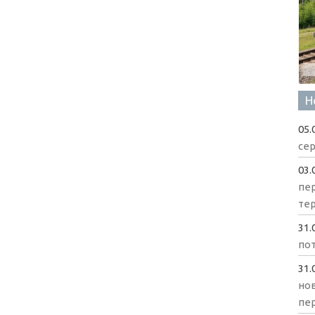
Н
05.
сер
03.
пе
те
31.
пот
31.
нов
пе