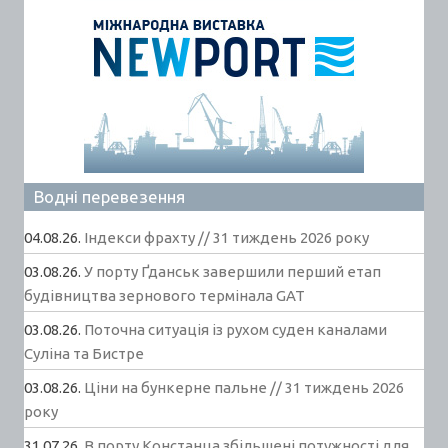
Водні перевезення
04.08.26.
Індекси фрахту // 31 тиждень 2026 року
03.08.26.
У порту Ґданськ завершили перший етап
будівництва зернового термінала GAT
03.08.26.
Поточна ситуація із рухом суден каналами
Суліна та Бистре
03.08.26.
Ціни на бункерне пальне // 31 тиждень 2026
року
31.07.26.
В порту Констанца збільшені потужності для