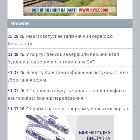
Новини
05.08.26.
Maersk запускає залізничний сервіс до
Констанци
03.08.26.
У порту Ґданськ завершили перший етап
будівництва зернового термінала GAT
31.07.26.
В порту Констанца збільшені потужності для
зберігання зерна
31.07.26.
З 1 серпня набудуть чинності нові тарифи на
вантажні залізничні перевезення
31.07.26.
Обробка вагонів із зерном у морських портах