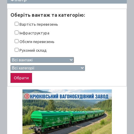
Оберiть вантаж та категорiю:
Вартiсть перевезень
Інфраструктура
Обсяги перевезень
Рухомий склад