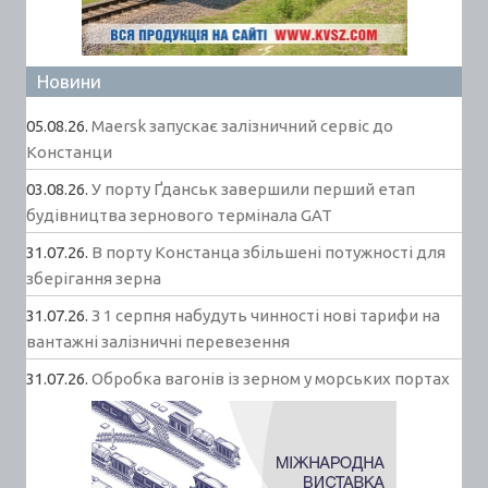
Новини
05.08.26.
Maersk запускає залізничний сервіс до
Констанци
03.08.26.
У порту Ґданськ завершили перший етап
будівництва зернового термінала GAT
31.07.26.
В порту Констанца збільшені потужності для
зберігання зерна
31.07.26.
З 1 серпня набудуть чинності нові тарифи на
вантажні залізничні перевезення
31.07.26.
Обробка вагонів із зерном у морських портах