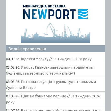
Водні перевезення
04.08.26.
Індекси фрахту // 31 тиждень 2026 року
03.08.26.
У порту Ґданськ завершили перший етап
будівництва зернового термінала GAT
03.08.26.
Поточна ситуація із рухом суден каналами
Суліна та Бистре
03.08.26.
Ціни на бункерне пальне // 31 тиждень 2026
року
31.07.26.
В порту Констанца збільшені потужності для