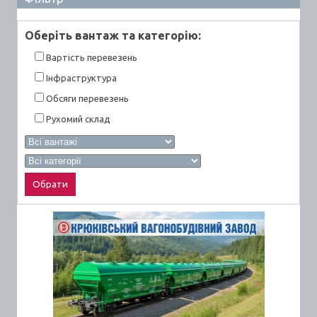
Оберiть вантаж та категорiю:
Вартiсть перевезень
Інфраструктура
Обсяги перевезень
Рухомий склад