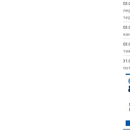
03.
пе
те
03.
кан
03.
ти
31.
пот