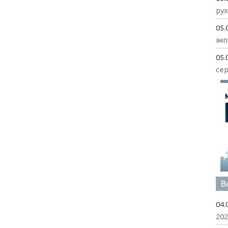
рух
05.
імп
05.
сер
В
04.
202