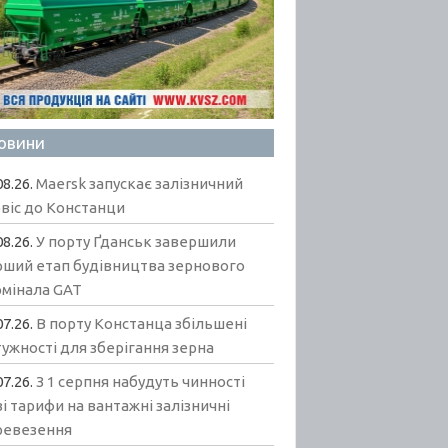
овини
08.26.
Maersk запускає залізничний
віс до Констанци
08.26.
У порту Ґданськ завершили
рший етап будівництва зернового
рмінала GAT
07.26.
В порту Констанца збільшені
ужності для зберігання зерна
07.26.
З 1 серпня набудуть чинності
і тарифи на вантажні залізничні
ревезення