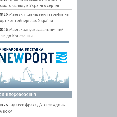
омого складу в Україні в серпні
08.26.
Maersk: підвищення тарифів на
орт контейнерів до України
08.26.
Maersk запускає залізничний
віс до Констанци
одні перевезення
08.26.
Індекси фрахту // 31 тиждень
6 року