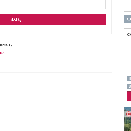
Пош
Ф
О
 вмісту
вно