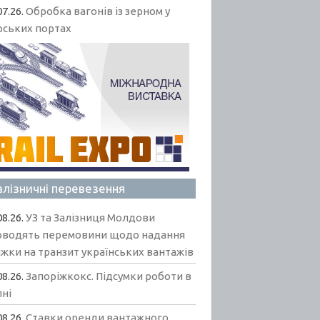
07.26.
Обробка вагонів із зерном у
рських портах
алізничні перевезення
08.26.
УЗ та Залізниця Молдови
оводять перемовини щодо надання
жки на транзит українських вантажів
08.26.
Запоріжкокс. Підсумки роботи в
пні
08.26.
Ставки оренди вантажного