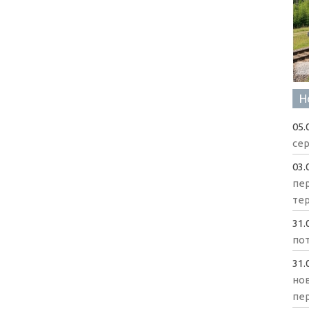
Н
05.
сер
03.
пе
те
31.
пот
31.
нов
пе