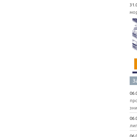
31.
мо
З
06.
пр
зни
06.
ли
06.