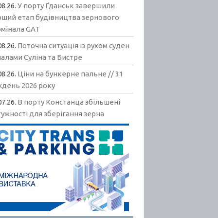
08.26.
У порту Ґданськ завершили
рший етап будівництва зернового
рмінала GAT
08.26.
Поточна ситуація із рухом суден
алами Суліна та Бистре
08.26.
Ціни на бункерне пальне // 31
ждень 2026 року
07.26.
В порту Констанца збільшені
ужності для зберігання зерна