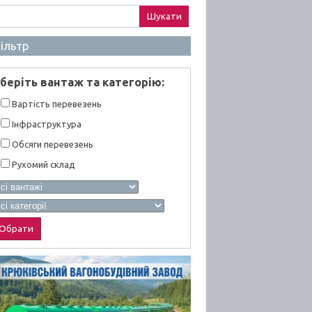
ук:
ільтр
берiть вантаж та категорiю:
Вартiсть перевезень
Інфраструктура
Обсяги перевезень
Рухомий склад