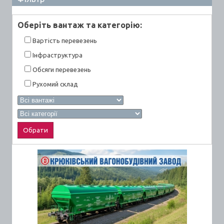
Оберiть вантаж та категорiю:
Вартiсть перевезень
Інфраструктура
Обсяги перевезень
Рухомий склад