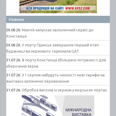
Новини
05.08.26.
Maersk запускає залізничний сервіс до
Констанци
03.08.26.
У порту Ґданськ завершили перший етап
будівництва зернового термінала GAT
31.07.26.
В порту Констанца збільшені потужності для
зберігання зерна
31.07.26.
З 1 серпня набудуть чинності нові тарифи на
вантажні залізничні перевезення
31.07.26.
Обробка вагонів із зерном у морських портах