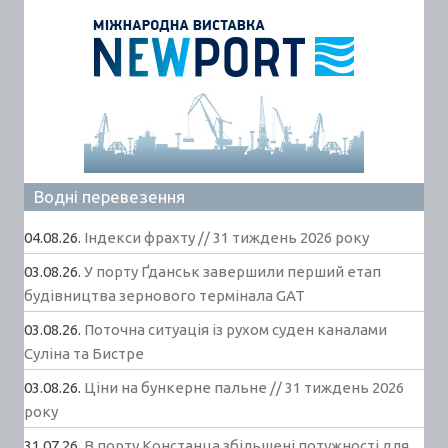
Водні перевезення
04.08.26.
Індекси фрахту // 31 тиждень 2026 року
03.08.26.
У порту Ґданськ завершили перший етап
будівництва зернового термінала GAT
03.08.26.
Поточна ситуація із рухом суден каналами
Суліна та Бистре
03.08.26.
Ціни на бункерне пальне // 31 тиждень 2026
року
31.07.26.
В порту Констанца збільшені потужності для