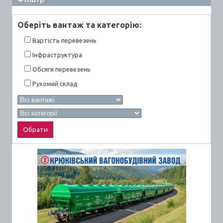
Оберiть вантаж та категорiю:
Вартiсть перевезень
Інфраструктура
Обсяги перевезень
Рухомий склад