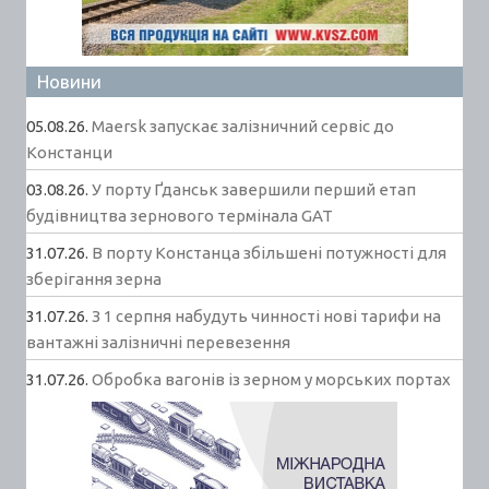
Новини
05.08.26.
Maersk запускає залізничний сервіс до
Констанци
03.08.26.
У порту Ґданськ завершили перший етап
будівництва зернового термінала GAT
31.07.26.
В порту Констанца збільшені потужності для
зберігання зерна
31.07.26.
З 1 серпня набудуть чинності нові тарифи на
вантажні залізничні перевезення
31.07.26.
Обробка вагонів із зерном у морських портах