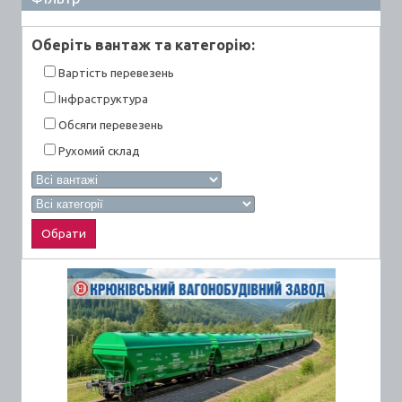
Оберiть вантаж та категорiю:
Вартiсть перевезень
Інфраструктура
Обсяги перевезень
Рухомий склад