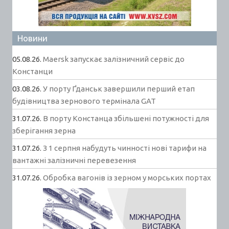
Новини
05.08.26.
Maersk запускає залізничний сервіс до
Констанци
03.08.26.
У порту Ґданськ завершили перший етап
будівництва зернового термінала GAT
31.07.26.
В порту Констанца збільшені потужності для
зберігання зерна
31.07.26.
З 1 серпня набудуть чинності нові тарифи на
вантажні залізничні перевезення
31.07.26.
Обробка вагонів із зерном у морських портах