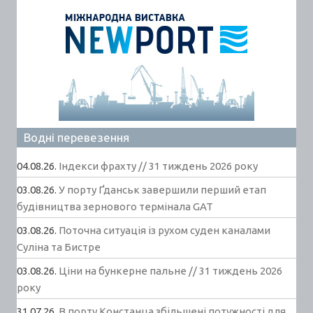
Водні перевезення
04.08.26.
Індекси фрахту // 31 тиждень 2026 року
03.08.26.
У порту Ґданськ завершили перший етап
будівництва зернового термінала GAT
03.08.26.
Поточна ситуація із рухом суден каналами
Суліна та Бистре
03.08.26.
Ціни на бункерне пальне // 31 тиждень 2026
року
31.07.26.
В порту Констанца збільшені потужності для