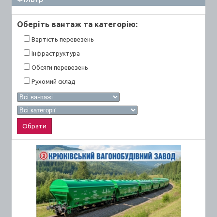
Оберiть вантаж та категорiю:
Вартiсть перевезень
Інфраструктура
Обсяги перевезень
Рухомий склад