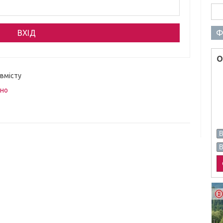
Пош
Ф
О
 вмісту
вно