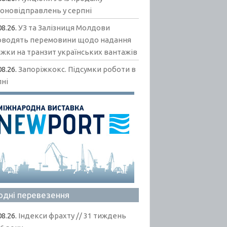
гоновідправлень у серпні
08.26.
УЗ та Залізниця Молдови
оводять перемовини щодо надання
жки на транзит українських вантажів
08.26.
Запоріжкокс. Підсумки роботи в
пні
одні перевезення
08.26.
Індекси фрахту // 31 тиждень