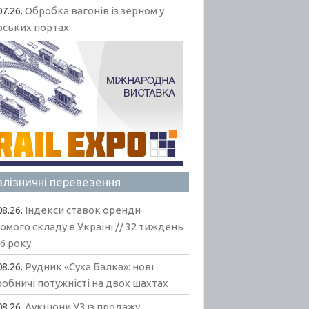
07.26.
Обробка вагонів із зерном у
рських портах
алізничні перевезення
08.26.
Індекси ставок оренди
омого складу в Україні // 32 тиждень
6 року
08.26.
Рудник «Суха Балка»: нові
обничі потужністі на двох шахтах
08.26.
Аукціони УЗ із продажу