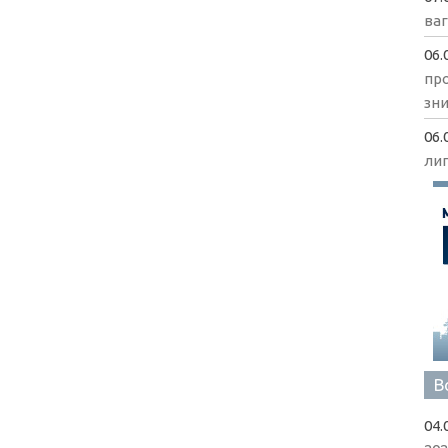
ва
06.
пр
зни
06.
ли
В
04.