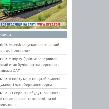
овини
08.26.
Maersk запускає залізничний
віс до Констанци
08.26.
У порту Ґданськ завершили
рший етап будівництва зернового
рмінала GAT
07.26.
В порту Констанца збільшені
ужності для зберігання зерна
07.26.
З 1 серпня набудуть чинності
і тарифи на вантажні залізничні
ревезення