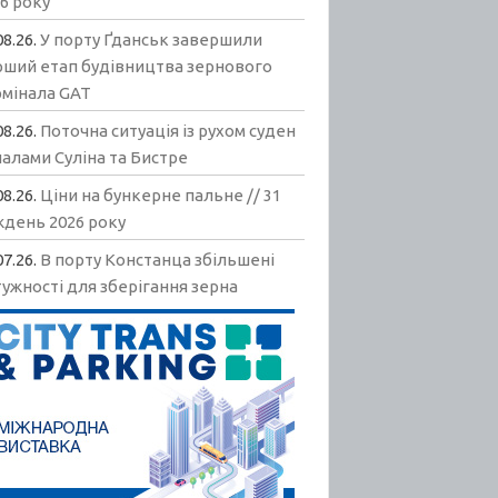
6 року
08.26.
У порту Ґданськ завершили
рший етап будівництва зернового
рмінала GAT
08.26.
Поточна ситуація із рухом суден
алами Суліна та Бистре
08.26.
Ціни на бункерне пальне // 31
ждень 2026 року
07.26.
В порту Констанца збільшені
ужності для зберігання зерна