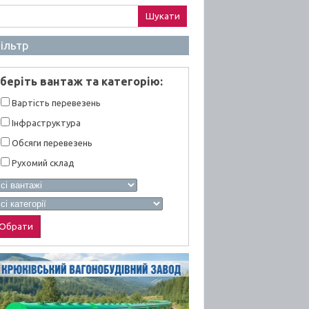
ук:
ільтр
берiть вантаж та категорiю:
Вартiсть перевезень
Інфраструктура
Обсяги перевезень
Рухомий склад