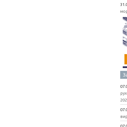
31.
мо
З
07.
рух
202
07.
вир
07.