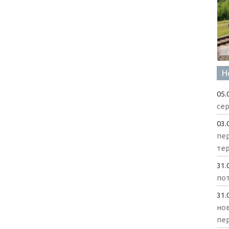
Н
05.
сер
03.
пе
те
31.
пот
31.
нов
пе