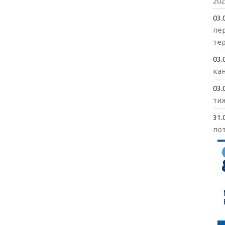
202
03.
пе
те
03.
кан
03.
ти
31.
пот