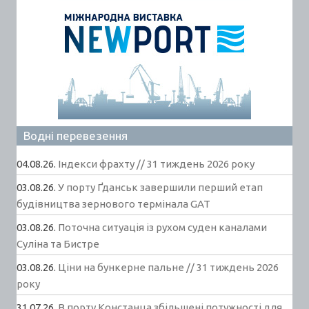
Водні перевезення
04.08.26.
Індекси фрахту // 31 тиждень 2026 року
03.08.26.
У порту Ґданськ завершили перший етап
будівництва зернового термінала GAT
03.08.26.
Поточна ситуація із рухом суден каналами
Суліна та Бистре
03.08.26.
Ціни на бункерне пальне // 31 тиждень 2026
року
31.07.26.
В порту Констанца збільшені потужності для