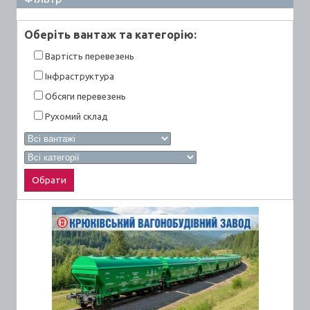
Оберiть вантаж та категорiю:
Вартiсть перевезень
Інфраструктура
Обсяги перевезень
Рухомий склад