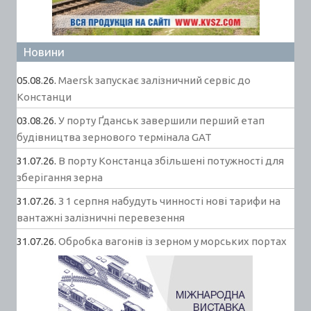
Новини
05.08.26.
Maersk запускає залізничний сервіс до
Констанци
03.08.26.
У порту Ґданськ завершили перший етап
будівництва зернового термінала GAT
31.07.26.
В порту Констанца збільшені потужності для
зберігання зерна
31.07.26.
З 1 серпня набудуть чинності нові тарифи на
вантажні залізничні перевезення
31.07.26.
Обробка вагонів із зерном у морських портах