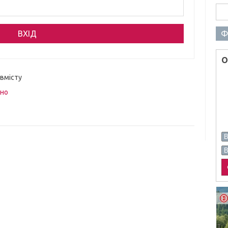
Пош
Ф
О
 вмісту
вно