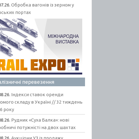
07.26.
Обробка вагонів із зерном у
рських портах
алізничні перевезення
08.26.
Індекси ставок оренди
омого складу в Україні // 32 тиждень
6 року
08.26.
Рудник «Суха Балка»: нові
обничі потужністі на двох шахтах
08.26.
Аукціони УЗ із продажу