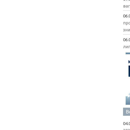
ва
06.
пр
зни
06.
ли
В
04.