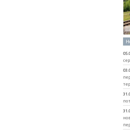
Н
05.
сер
03.
пе
те
31.
пот
31.
нов
пе