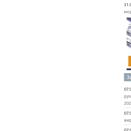
31.
мо
З
07.
рух
202
07.
вир
07.