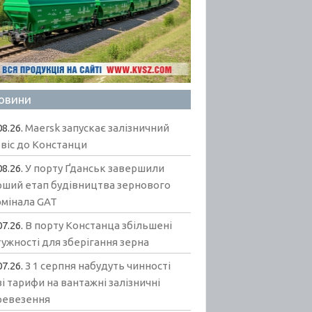
овини
08.26.
Maersk запускає залізничний
віс до Констанци
08.26.
У порту Ґданськ завершили
рший етап будівництва зернового
рмінала GAT
07.26.
В порту Констанца збільшені
ужності для зберігання зерна
07.26.
З 1 серпня набудуть чинності
і тарифи на вантажні залізничні
ревезення