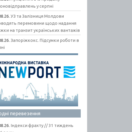
гоновідправлень у серпні
08.26.
УЗ та Залізниця Молдови
оводять перемовини щодо надання
жки на транзит українських вантажів
08.26.
Запоріжкокс. Підсумки роботи в
пні
одні перевезення
08.26.
Індекси фрахту // 31 тиждень