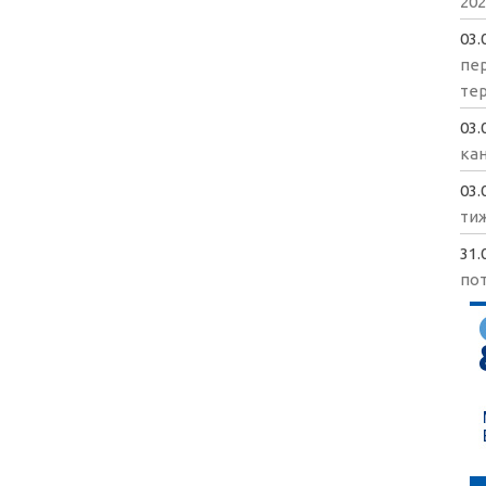
202
03.
пе
те
03.
кан
03.
ти
31.
пот