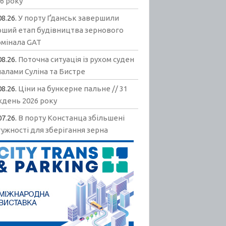
6 року
08.26.
У порту Ґданськ завершили
рший етап будівництва зернового
рмінала GAT
08.26.
Поточна ситуація із рухом суден
алами Суліна та Бистре
08.26.
Ціни на бункерне пальне // 31
ждень 2026 року
07.26.
В порту Констанца збільшені
ужності для зберігання зерна