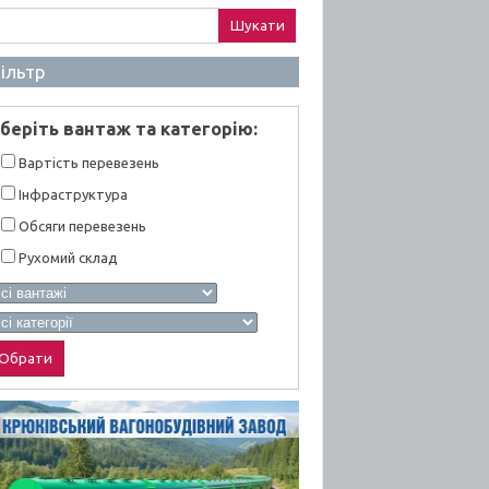
ук:
ільтр
берiть вантаж та категорiю:
Вартiсть перевезень
Інфраструктура
Обсяги перевезень
Рухомий склад