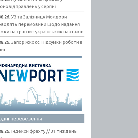
гоновідправлень у серпні
08.26.
УЗ та Залізниця Молдови
оводять перемовини щодо надання
жки на транзит українських вантажів
08.26.
Запоріжкокс. Підсумки роботи в
пні
одні перевезення
08.26.
Індекси фрахту // 31 тиждень