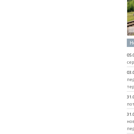
Н
05.
сер
03.
пе
те
31.
пот
31.
нов
пе