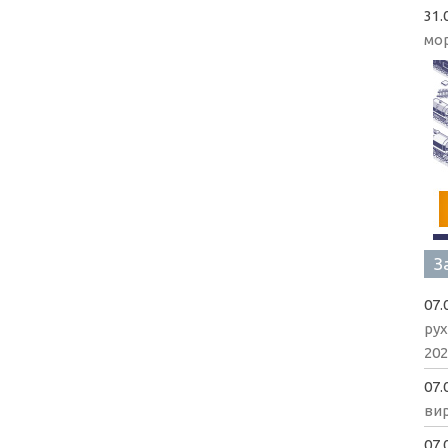
31.
мо
З
07.
рух
202
07.
вир
07.