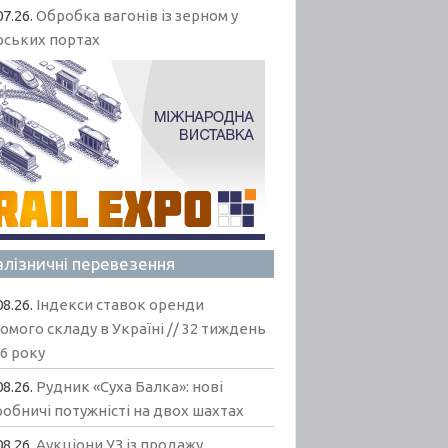
07.26.
Обробка вагонів із зерном у
рських портах
алізничні перевезення
08.26.
Індекси ставок оренди
омого складу в Україні // 32 тиждень
6 року
08.26.
Рудник «Суха Балка»: нові
обничі потужністі на двох шахтах
08.26.
Аукціони УЗ із продажу