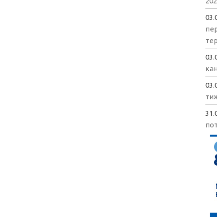
202
03.
пе
те
03.
кан
03.
ти
31.
пот