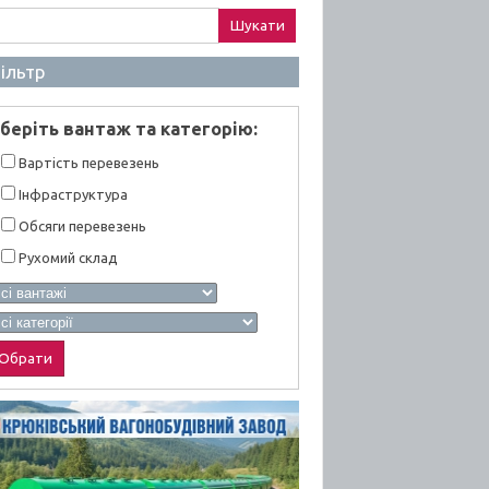
ук:
ільтр
берiть вантаж та категорiю:
Вартiсть перевезень
Інфраструктура
Обсяги перевезень
Рухомий склад