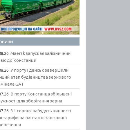
овини
08.26.
Maersk запускає залізничний
віс до Констанци
08.26.
У порту Ґданськ завершили
рший етап будівництва зернового
рмінала GAT
07.26.
В порту Констанца збільшені
ужності для зберігання зерна
07.26.
З 1 серпня набудуть чинності
і тарифи на вантажні залізничні
ревезення