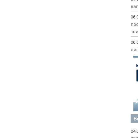
ва
06.
пр
зни
06.
ли
В
04.