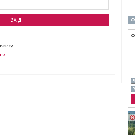
Пош
Ф
О
 вмісту
вно