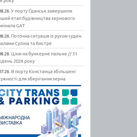
6 року
08.26.
У порту Ґданськ завершили
рший етап будівництва зернового
рмінала GAT
08.26.
Поточна ситуація із рухом суден
алами Суліна та Бистре
08.26.
Ціни на бункерне пальне // 31
ждень 2026 року
07.26.
В порту Констанца збільшені
ужності для зберігання зерна