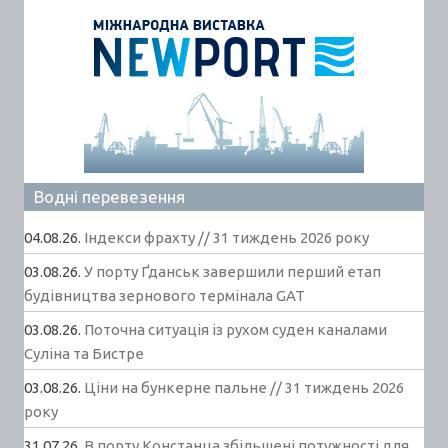
Водні перевезення
04.08.26.
Індекси фрахту // 31 тиждень 2026 року
03.08.26.
У порту Ґданськ завершили перший етап
будівництва зернового термінала GAT
03.08.26.
Поточна ситуація із рухом суден каналами
Суліна та Бистре
03.08.26.
Ціни на бункерне пальне // 31 тиждень 2026
року
31.07.26.
В порту Констанца збільшені потужності для