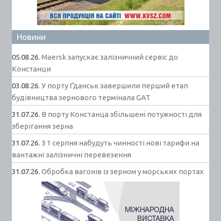
Новини
05.08.26.
Maersk запускає залізничний сервіс до
Констанци
03.08.26.
У порту Ґданськ завершили перший етап
будівництва зернового термінала GAT
31.07.26.
В порту Констанца збільшені потужності для
зберігання зерна
31.07.26.
З 1 серпня набудуть чинності нові тарифи на
вантажні залізничні перевезення
31.07.26.
Обробка вагонів із зерном у морських портах