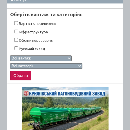
Оберiть вантаж та категорiю:
Вартiсть перевезень
Інфраструктура
Обсяги перевезень
Рухомий склад