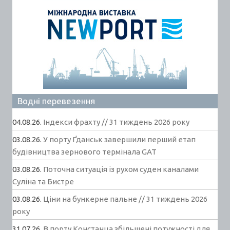
Водні перевезення
04.08.26.
Індекси фрахту // 31 тиждень 2026 року
03.08.26.
У порту Ґданськ завершили перший етап
будівництва зернового термінала GAT
03.08.26.
Поточна ситуація із рухом суден каналами
Суліна та Бистре
03.08.26.
Ціни на бункерне пальне // 31 тиждень 2026
року
31.07.26.
В порту Констанца збільшені потужності для