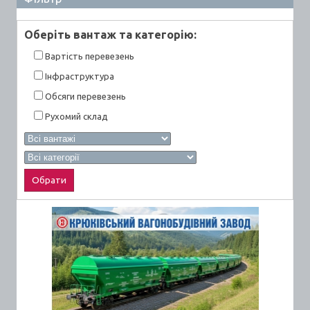
Оберiть вантаж та категорiю:
Вартiсть перевезень
Інфраструктура
Обсяги перевезень
Рухомий склад