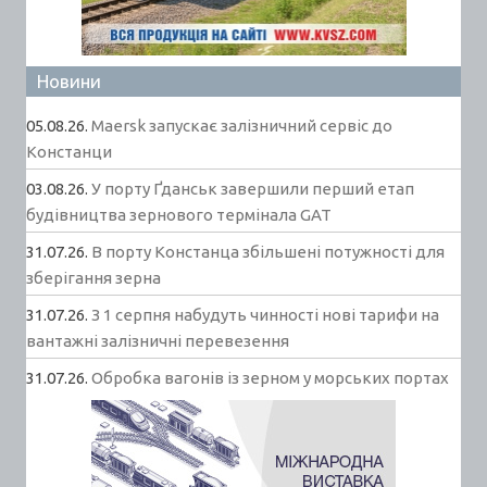
Новини
05.08.26.
Maersk запускає залізничний сервіс до
Констанци
03.08.26.
У порту Ґданськ завершили перший етап
будівництва зернового термінала GAT
31.07.26.
В порту Констанца збільшені потужності для
зберігання зерна
31.07.26.
З 1 серпня набудуть чинності нові тарифи на
вантажні залізничні перевезення
31.07.26.
Обробка вагонів із зерном у морських портах