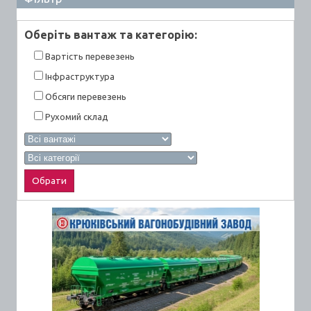
Оберiть вантаж та категорiю:
Вартiсть перевезень
Інфраструктура
Обсяги перевезень
Рухомий склад