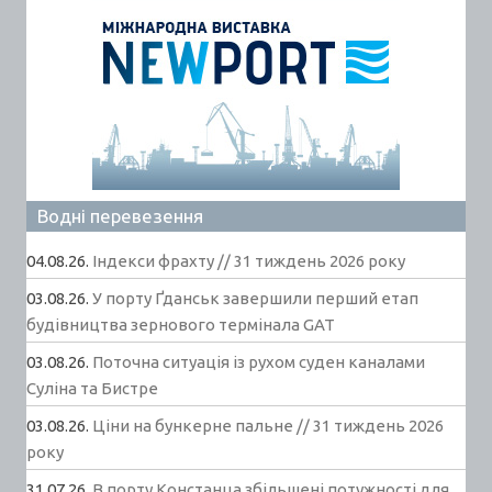
Водні перевезення
04.08.26.
Індекси фрахту // 31 тиждень 2026 року
03.08.26.
У порту Ґданськ завершили перший етап
будівництва зернового термінала GAT
03.08.26.
Поточна ситуація із рухом суден каналами
Суліна та Бистре
03.08.26.
Ціни на бункерне пальне // 31 тиждень 2026
року
31.07.26.
В порту Констанца збільшені потужності для