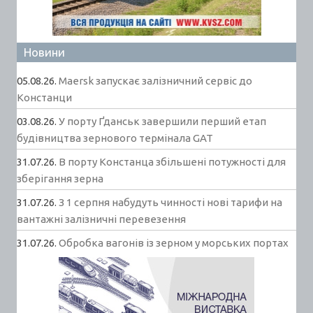
Новини
05.08.26.
Maersk запускає залізничний сервіс до
Констанци
03.08.26.
У порту Ґданськ завершили перший етап
будівництва зернового термінала GAT
31.07.26.
В порту Констанца збільшені потужності для
зберігання зерна
31.07.26.
З 1 серпня набудуть чинності нові тарифи на
вантажні залізничні перевезення
31.07.26.
Обробка вагонів із зерном у морських портах