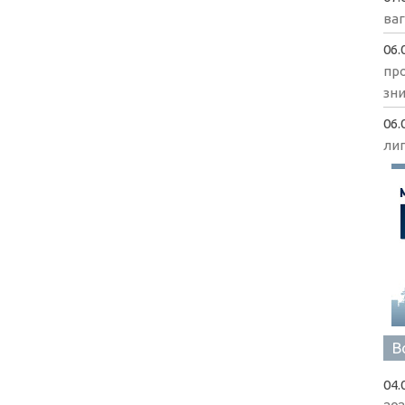
ва
06.
пр
зни
06.
ли
В
04.