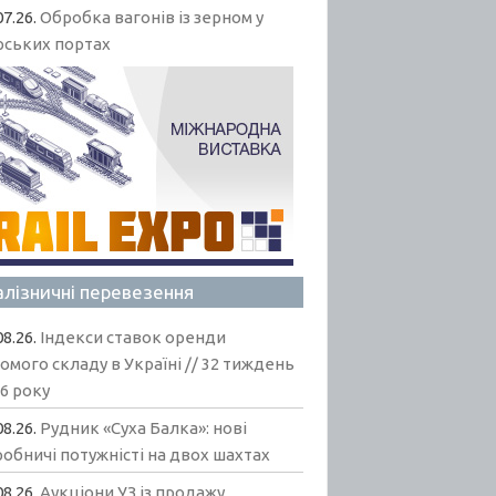
07.26.
Обробка вагонів із зерном у
рських портах
алізничні перевезення
08.26.
Індекси ставок оренди
омого складу в Україні // 32 тиждень
6 року
08.26.
Рудник «Суха Балка»: нові
обничі потужністі на двох шахтах
08.26.
Аукціони УЗ із продажу