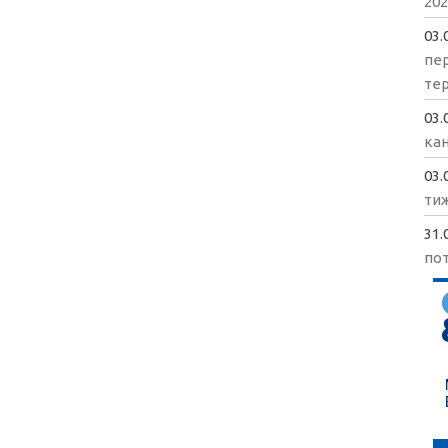
202
03.
пе
те
03.
кан
03.
ти
31.
пот