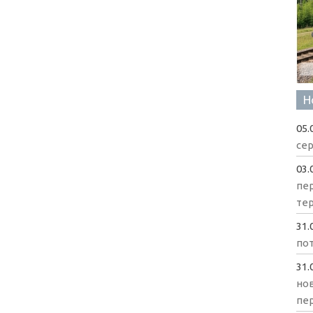
Н
05.
сер
03.
пе
те
31.
пот
31.
нов
пе