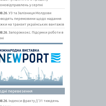
гоновідправлень у серпні
08.26.
УЗ та Залізниця Молдови
оводять перемовини щодо надання
жки на транзит українських вантажів
08.26.
Запоріжкокс. Підсумки роботи в
пні
одні перевезення
08.26.
Індекси фрахту // 31 тиждень