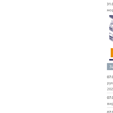
31.
мо
З
07.
рух
202
07.
вир
07.