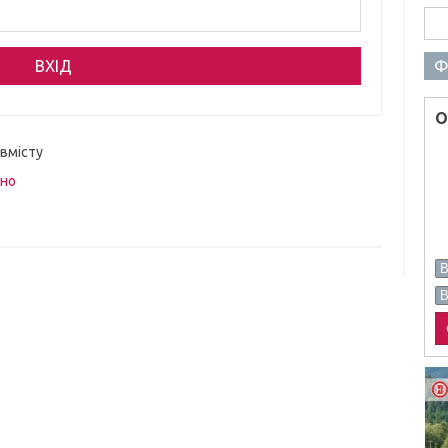
Пош
Ф
О
 вмісту
вно