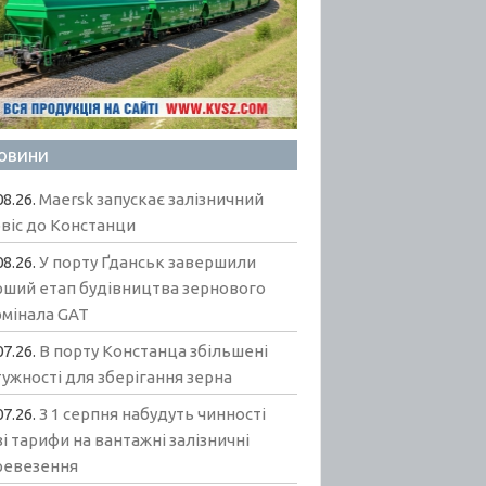
овини
08.26.
Maersk запускає залізничний
віс до Констанци
08.26.
У порту Ґданськ завершили
рший етап будівництва зернового
рмінала GAT
07.26.
В порту Констанца збільшені
ужності для зберігання зерна
07.26.
З 1 серпня набудуть чинності
і тарифи на вантажні залізничні
ревезення