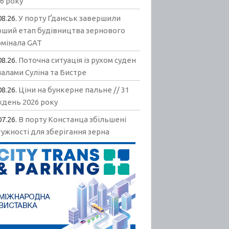
6 року
08.26.
У порту Ґданськ завершили
рший етап будівництва зернового
рмінала GAT
08.26.
Поточна ситуація із рухом суден
алами Суліна та Бистре
08.26.
Ціни на бункерне пальне // 31
ждень 2026 року
07.26.
В порту Констанца збільшені
ужності для зберігання зерна