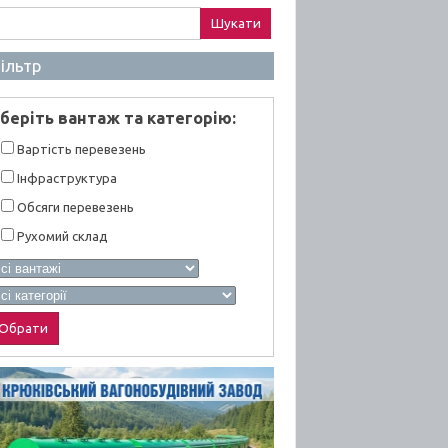
ук:
ільтр
берiть вантаж та категорiю:
Вартiсть перевезень
Інфраструктура
Обсяги перевезень
Рухомий склад