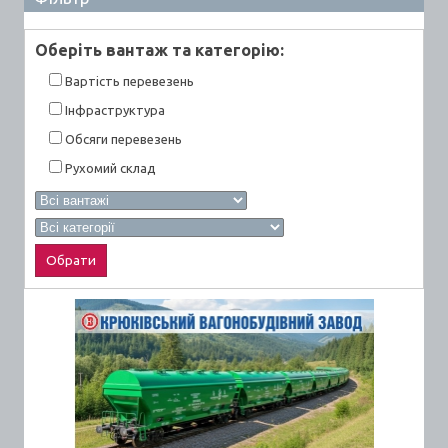
Оберiть вантаж та категорiю:
Вартiсть перевезень
Інфраструктура
Обсяги перевезень
Рухомий склад