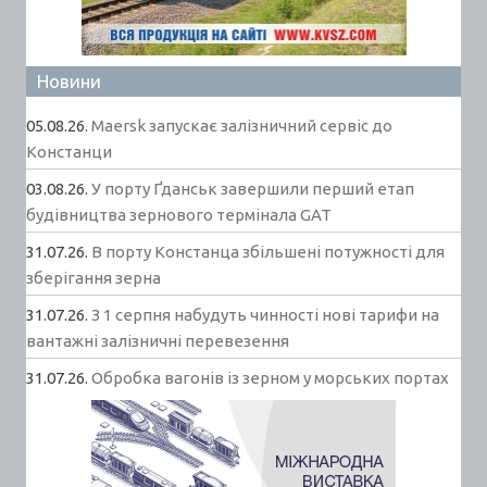
Новини
05.08.26.
Maersk запускає залізничний сервіс до
Констанци
03.08.26.
У порту Ґданськ завершили перший етап
будівництва зернового термінала GAT
31.07.26.
В порту Констанца збільшені потужності для
зберігання зерна
31.07.26.
З 1 серпня набудуть чинності нові тарифи на
вантажні залізничні перевезення
31.07.26.
Обробка вагонів із зерном у морських портах