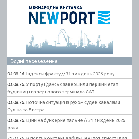
Водні перевезення
04.08.26.
Індекси фрахту // 31 тиждень 2026 року
03.08.26.
У порту Ґданськ завершили перший етап
будівництва зернового термінала GAT
03.08.26.
Поточна ситуація із рухом суден каналами
Суліна та Бистре
03.08.26.
Ціни на бункерне пальне // 31 тиждень 2026
року
31.07.26.
В порту Констанца збільшені потужності для