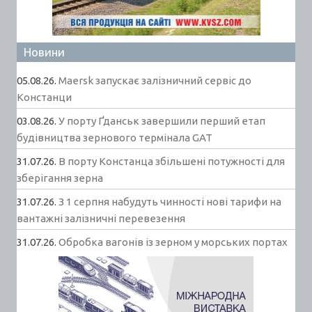
Новини
05.08.26.
Maersk запускає залізничний сервіс до
Констанци
03.08.26.
У порту Ґданськ завершили перший етап
будівництва зернового термінала GAT
31.07.26.
В порту Констанца збільшені потужності для
зберігання зерна
31.07.26.
З 1 серпня набудуть чинності нові тарифи на
вантажні залізничні перевезення
31.07.26.
Обробка вагонів із зерном у морських портах