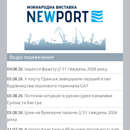
Водні перевезення
04.08.26.
Індекси фрахту // 31 тиждень 2026 року
03.08.26.
У порту Ґданськ завершили перший етап
будівництва зернового термінала GAT
03.08.26.
Поточна ситуація із рухом суден каналами
Суліна та Бистре
03.08.26.
Ціни на бункерне пальне // 31 тиждень 2026
року
31.07.26.
В порту Констанца збільшені потужності для