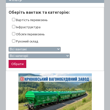
Оберiть вантаж та категорiю:
Вартiсть перевезень
Інфраструктура
Обсяги перевезень
Рухомий склад