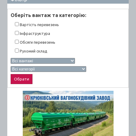
Оберiть вантаж та категорiю:
Вартiсть перевезень
Інфраструктура
Обсяги перевезень
Рухомий склад