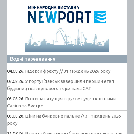
Водні перевезення
04.08.26.
Індекси фрахту // 31 тиждень 2026 року
03.08.26.
У порту Ґданськ завершили перший етап
будівництва зернового термінала GAT
03.08.26.
Поточна ситуація із рухом суден каналами
Суліна та Бистре
03.08.26.
Ціни на бункерне пальне // 31 тиждень 2026
року
31.07.26.
В порту Констанца збільшені потужності для