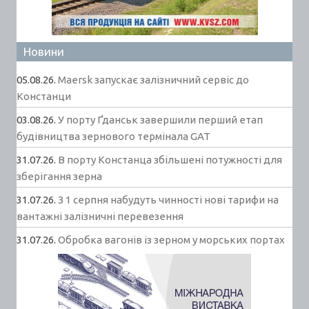
Новини
05.08.26.
Maersk запускає залізничний сервіс до
Констанци
03.08.26.
У порту Ґданськ завершили перший етап
будівництва зернового термінала GAT
31.07.26.
В порту Констанца збільшені потужності для
зберігання зерна
31.07.26.
З 1 серпня набудуть чинності нові тарифи на
вантажні залізничні перевезення
31.07.26.
Обробка вагонів із зерном у морських портах