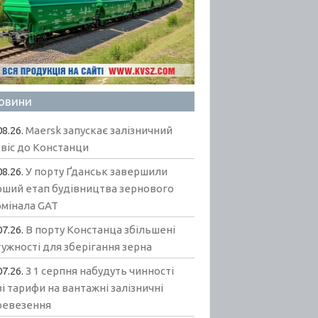
овини
08.26.
Maersk запускає залізничний
віс до Констанци
08.26.
У порту Ґданськ завершили
рший етап будівництва зернового
рмінала GAT
07.26.
В порту Констанца збільшені
ужності для зберігання зерна
07.26.
З 1 серпня набудуть чинності
і тарифи на вантажні залізничні
ревезення