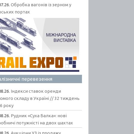
07.26.
Обробка вагонів із зерном у
рських портах
алізничні перевезення
08.26.
Індекси ставок оренди
омого складу в Україні // 32 тиждень
6 року
08.26.
Рудник «Суха Балка»: нові
обничі потужністі на двох шахтах
08.26.
Аукціони УЗ із продажу