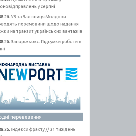
гоновідправлень у серпні
08.26.
УЗ та Залізниця Молдови
оводять перемовини щодо надання
жки на транзит українських вантажів
08.26.
Запоріжкокс. Підсумки роботи в
пні
одні перевезення
08.26.
Індекси фрахту // 31 тиждень