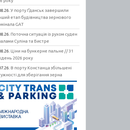
6 року
08.26.
У порту Ґданськ завершили
рший етап будівництва зернового
рмінала GAT
08.26.
Поточна ситуація із рухом суден
алами Суліна та Бистре
08.26.
Ціни на бункерне пальне // 31
ждень 2026 року
07.26.
В порту Констанца збільшені
ужності для зберігання зерна