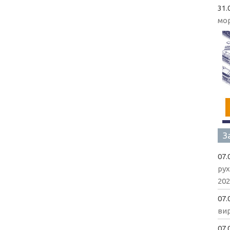
31.
мо
З
07.
рух
202
07.
вир
07.