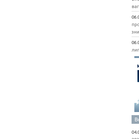
ва
06.
пр
зни
06.
ли
В
04.