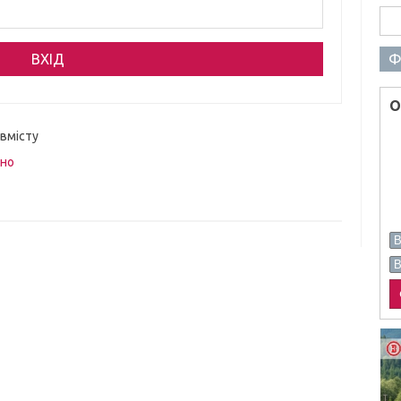
Пош
Ф
О
 вмісту
вно