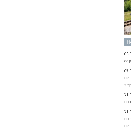
Н
05.
сер
03.
пе
те
31.
пот
31.
нов
пе