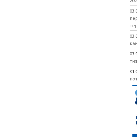
202
03.
пе
те
03.
кан
03.
ти
31.
пот