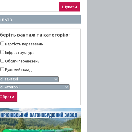
ук:
ільтр
берiть вантаж та категорiю:
Вартiсть перевезень
Інфраструктура
Обсяги перевезень
Рухомий склад