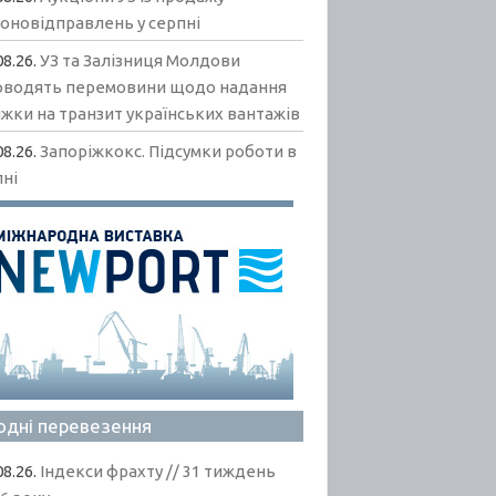
гоновідправлень у серпні
08.26.
УЗ та Залізниця Молдови
оводять перемовини щодо надання
жки на транзит українських вантажів
08.26.
Запоріжкокс. Підсумки роботи в
пні
одні перевезення
08.26.
Індекси фрахту // 31 тиждень