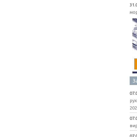
31.
мо
З
07.
рух
202
07.
вир
07.