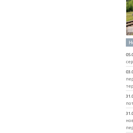
Н
05.
сер
03.
пе
те
31.
пот
31.
нов
пе