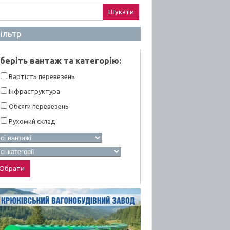
ук:
ільтр
берiть вантаж та категорiю:
Вартiсть перевезень
Інфраструктура
Обсяги перевезень
Рухомий склад