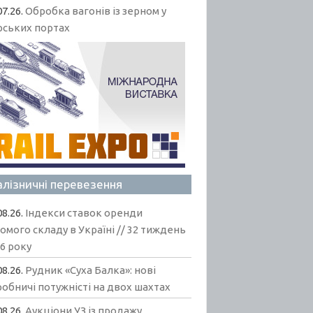
07.26.
Обробка вагонів із зерном у
рських портах
алізничні перевезення
08.26.
Індекси ставок оренди
омого складу в Україні // 32 тиждень
6 року
08.26.
Рудник «Суха Балка»: нові
обничі потужністі на двох шахтах
08.26.
Аукціони УЗ із продажу