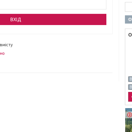
Пош
Ф
О
 вмісту
вно