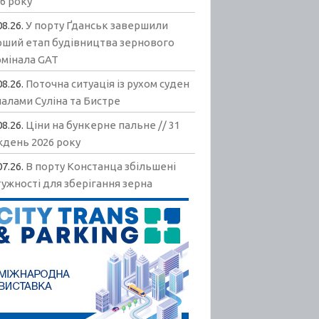
6 року
08.26.
У порту Ґданськ завершили
рший етап будівництва зернового
рмінала GAT
08.26.
Поточна ситуація із рухом суден
алами Суліна та Бистре
08.26.
Ціни на бункерне пальне // 31
ждень 2026 року
07.26.
В порту Констанца збільшені
ужності для зберігання зерна