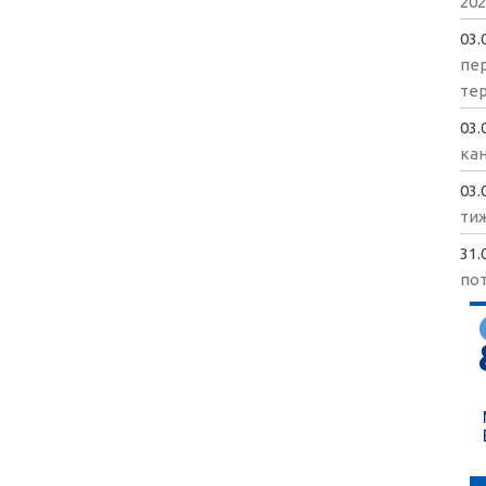
202
03.
пе
те
03.
кан
03.
ти
31.
пот