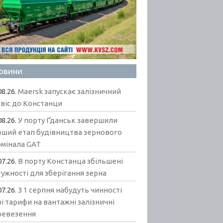
овини
08.26.
Maersk запускає залізничний
віс до Констанци
08.26.
У порту Ґданськ завершили
рший етап будівництва зернового
рмінала GAT
07.26.
В порту Констанца збільшені
ужності для зберігання зерна
07.26.
З 1 серпня набудуть чинності
і тарифи на вантажні залізничні
ревезення