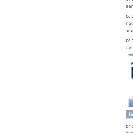
ва
06.
пр
зни
06.
ли
В
04.