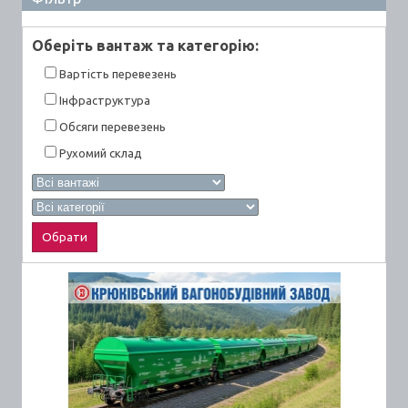
Оберiть вантаж та категорiю:
Вартiсть перевезень
Інфраструктура
Обсяги перевезень
Рухомий склад