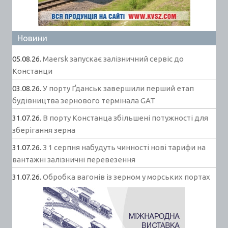
Новини
05.08.26.
Maersk запускає залізничний сервіс до
Констанци
03.08.26.
У порту Ґданськ завершили перший етап
будівництва зернового термінала GAT
31.07.26.
В порту Констанца збільшені потужності для
зберігання зерна
31.07.26.
З 1 серпня набудуть чинності нові тарифи на
вантажні залізничні перевезення
31.07.26.
Обробка вагонів із зерном у морських портах