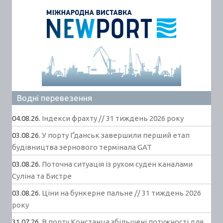
Водні перевезення
04.08.26.
Індекси фрахту // 31 тиждень 2026 року
03.08.26.
У порту Ґданськ завершили перший етап
будівництва зернового термінала GAT
03.08.26.
Поточна ситуація із рухом суден каналами
Суліна та Бистре
03.08.26.
Ціни на бункерне пальне // 31 тиждень 2026
року
31.07.26.
В порту Констанца збільшені потужності для