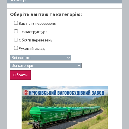
Оберiть вантаж та категорiю:
Вартiсть перевезень
Інфраструктура
Обсяги перевезень
Рухомий склад