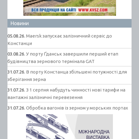
Новини
05.08.26.
Maersk запускає залізничний сервіс до
Констанци
03.08.26.
У порту Ґданськ завершили перший етап
будівництва зернового термінала GAT
31.07.26.
В порту Констанца збільшені потужності для
зберігання зерна
31.07.26.
З 1 серпня набудуть чинності нові тарифи на
вантажні залізничні перевезення
31.07.26.
Обробка вагонів із зерном у морських портах