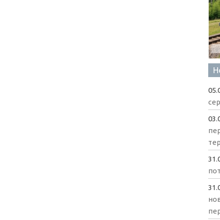
Н
05.
сер
03.
пе
те
31.
пот
31.
нов
пе