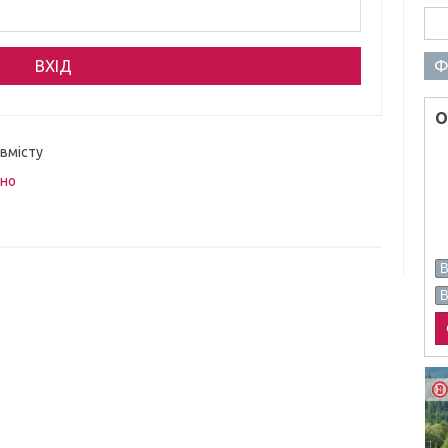
Пош
Ф
О
 вмісту
вно