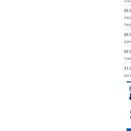
202
03.
пе
те
03.
кан
03.
ти
31.
пот