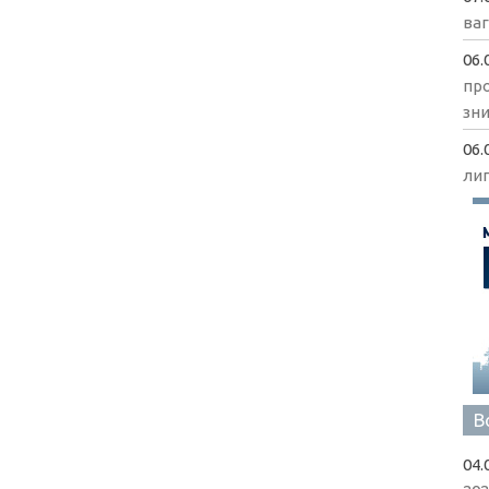
ва
06.
пр
зни
06.
ли
В
04.