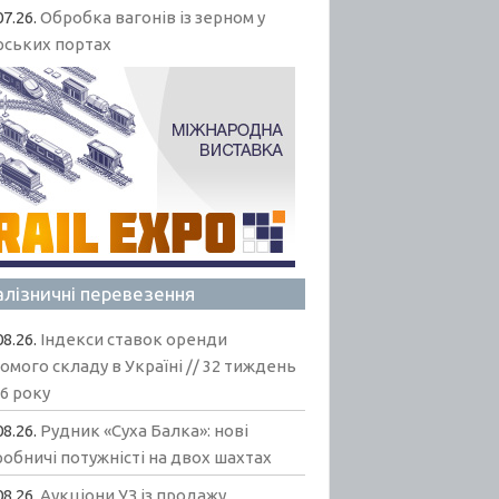
07.26.
Обробка вагонів із зерном у
рських портах
алізничні перевезення
08.26.
Індекси ставок оренди
омого складу в Україні // 32 тиждень
6 року
08.26.
Рудник «Суха Балка»: нові
обничі потужністі на двох шахтах
08.26.
Аукціони УЗ із продажу