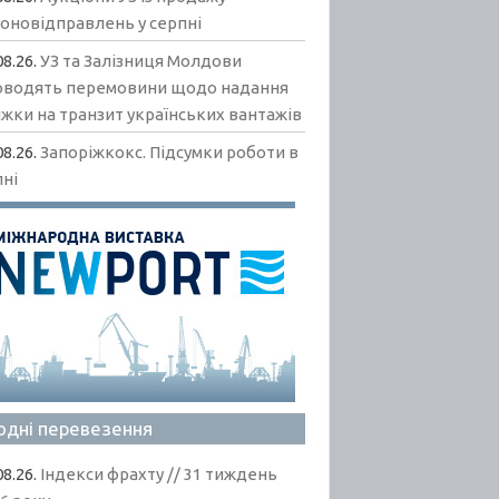
гоновідправлень у серпні
08.26.
УЗ та Залізниця Молдови
оводять перемовини щодо надання
жки на транзит українських вантажів
08.26.
Запоріжкокс. Підсумки роботи в
пні
одні перевезення
08.26.
Індекси фрахту // 31 тиждень