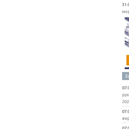
31.
мо
З
07.
рух
202
07.
вир
07.