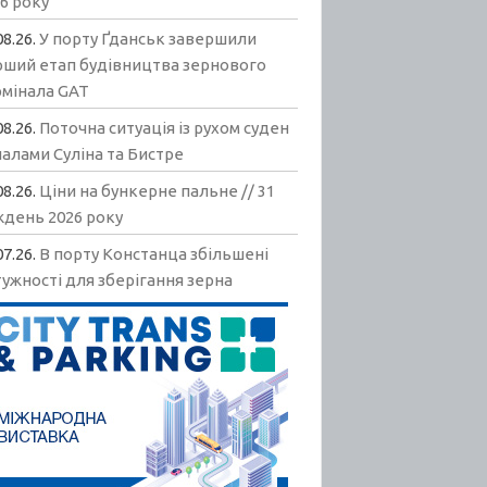
6 року
08.26.
У порту Ґданськ завершили
рший етап будівництва зернового
рмінала GAT
08.26.
Поточна ситуація із рухом суден
алами Суліна та Бистре
08.26.
Ціни на бункерне пальне // 31
ждень 2026 року
07.26.
В порту Констанца збільшені
ужності для зберігання зерна