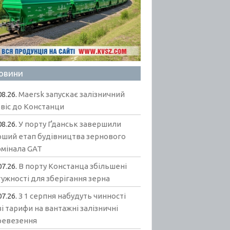
овини
08.26.
Maersk запускає залізничний
віс до Констанци
08.26.
У порту Ґданськ завершили
рший етап будівництва зернового
рмінала GAT
07.26.
В порту Констанца збільшені
ужності для зберігання зерна
07.26.
З 1 серпня набудуть чинності
і тарифи на вантажні залізничні
ревезення