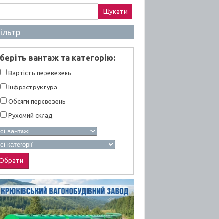
ук:
ільтр
берiть вантаж та категорiю:
Вартiсть перевезень
Інфраструктура
Обсяги перевезень
Рухомий склад