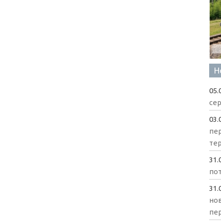
Н
05.
сер
03.
пе
те
31.
пот
31.
нов
пе