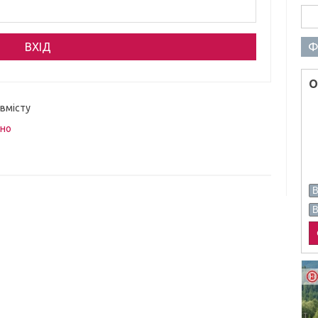
Пош
Ф
О
 вмісту
вно