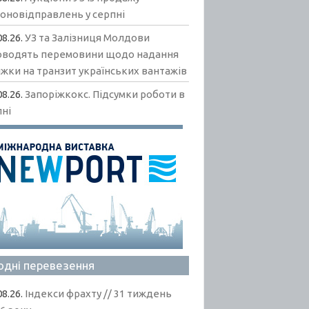
гоновідправлень у серпні
08.26.
УЗ та Залізниця Молдови
оводять перемовини щодо надання
жки на транзит українських вантажів
08.26.
Запоріжкокс. Підсумки роботи в
пні
одні перевезення
08.26.
Індекси фрахту // 31 тиждень