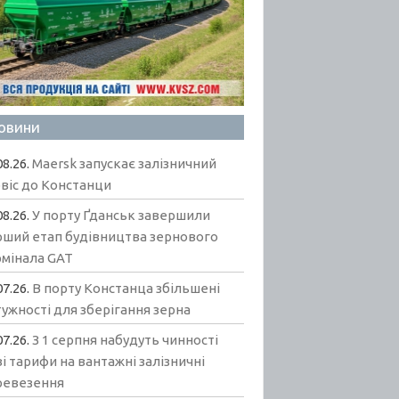
овини
08.26.
Maersk запускає залізничний
віс до Констанци
08.26.
У порту Ґданськ завершили
рший етап будівництва зернового
рмінала GAT
07.26.
В порту Констанца збільшені
ужності для зберігання зерна
07.26.
З 1 серпня набудуть чинності
і тарифи на вантажні залізничні
ревезення