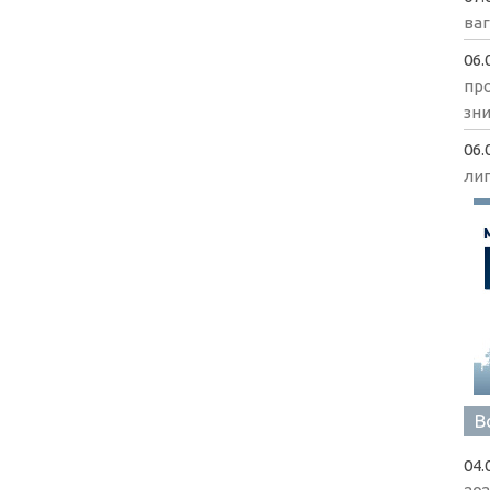
ва
06.
пр
зни
06.
ли
В
04.