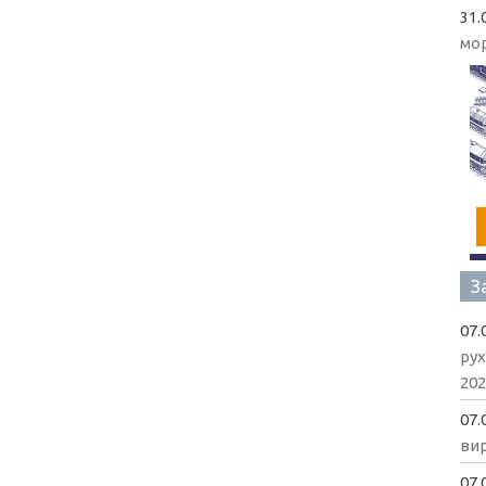
31.
мо
З
07.
рух
202
07.
вир
07.