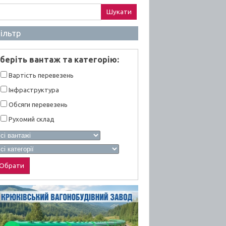
ук:
ільтр
берiть вантаж та категорiю:
Вартiсть перевезень
Інфраструктура
Обсяги перевезень
Рухомий склад