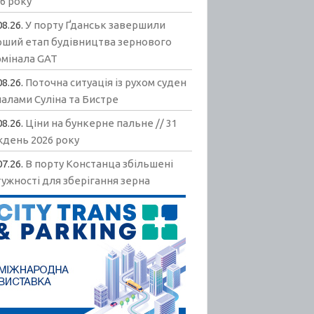
6 року
08.26.
У порту Ґданськ завершили
рший етап будівництва зернового
рмінала GAT
08.26.
Поточна ситуація із рухом суден
алами Суліна та Бистре
08.26.
Ціни на бункерне пальне // 31
ждень 2026 року
07.26.
В порту Констанца збільшені
ужності для зберігання зерна