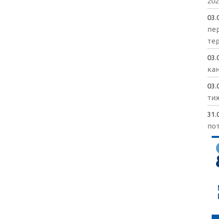
202
03.
пе
те
03.
кан
03.
ти
31.
пот