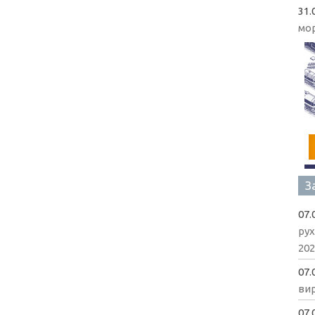
31.
мо
З
07.
рух
202
07.
вир
07.