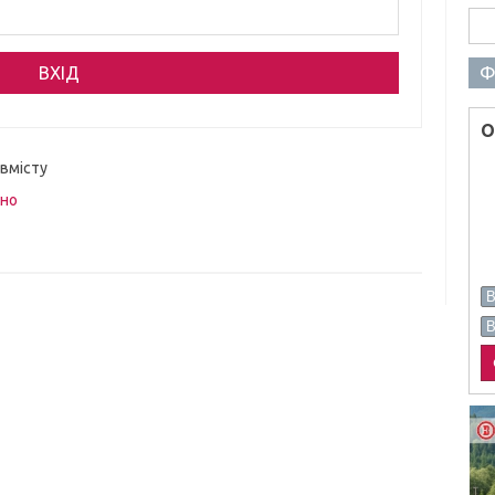
Пош
Ф
О
 вмісту
вно