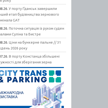
6 року
08.26.
У порту Ґданськ завершили
рший етап будівництва зернового
рмінала GAT
08.26.
Поточна ситуація із рухом суден
алами Суліна та Бистре
08.26.
Ціни на бункерне пальне // 31
ждень 2026 року
07.26.
В порту Констанца збільшені
ужності для зберігання зерна