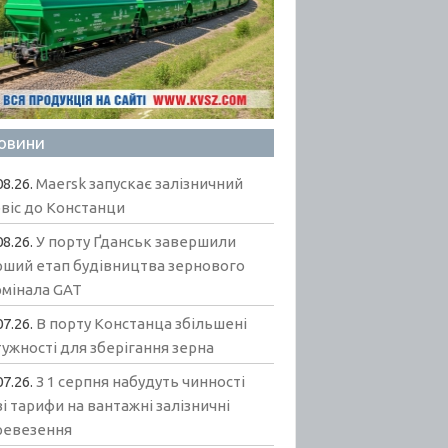
овини
08.26.
Maersk запускає залізничний
віс до Констанци
08.26.
У порту Ґданськ завершили
рший етап будівництва зернового
рмінала GAT
07.26.
В порту Констанца збільшені
ужності для зберігання зерна
07.26.
З 1 серпня набудуть чинності
і тарифи на вантажні залізничні
ревезення