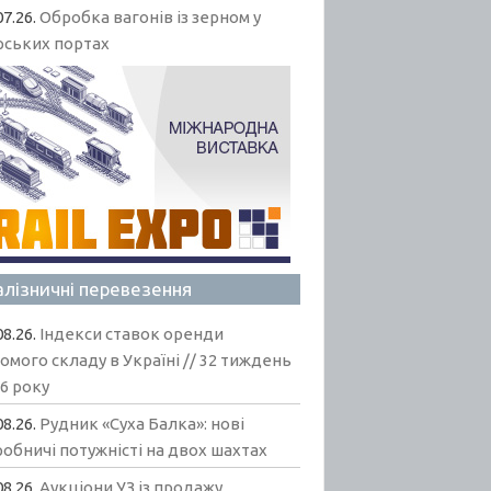
07.26.
Обробка вагонів із зерном у
рських портах
алізничні перевезення
08.26.
Індекси ставок оренди
омого складу в Україні // 32 тиждень
6 року
08.26.
Рудник «Суха Балка»: нові
обничі потужністі на двох шахтах
08.26.
Аукціони УЗ із продажу