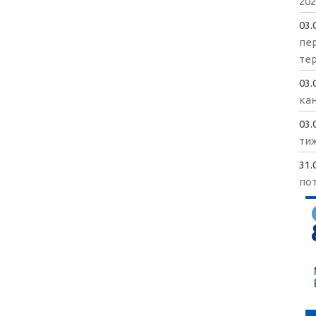
202
03.
пе
те
03.
кан
03.
ти
31.
пот