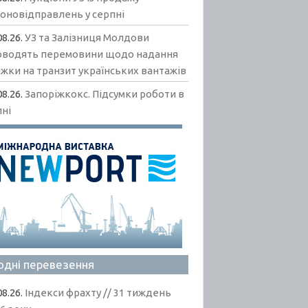
гоновідправлень у серпні
08.26.
УЗ та Залізниця Молдови
оводять перемовини щодо надання
жки на транзит українських вантажів
08.26.
Запоріжкокс. Підсумки роботи в
пні
одні перевезення
08.26.
Індекси фрахту // 31 тиждень