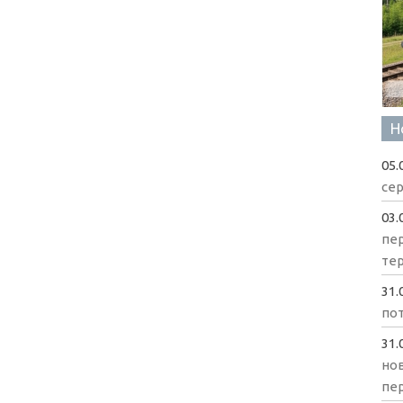
Н
05.
сер
03.
пе
те
31.
пот
31.
нов
пе