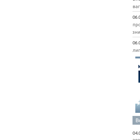
ва
06.
пр
зни
06.
ли
В
04.