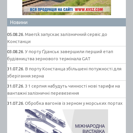
Новини
05.08.26.
Maersk запускає залізничний сервіс до
Констанци
03.08.26.
У порту Ґданськ завершили перший етап
будівництва зернового термінала GAT
31.07.26.
В порту Констанца збільшені потужності для
зберігання зерна
31.07.26.
З 1 серпня набудуть чинності нові тарифи на
вантажні залізничні перевезення
31.07.26.
Обробка вагонів із зерном у морських портах