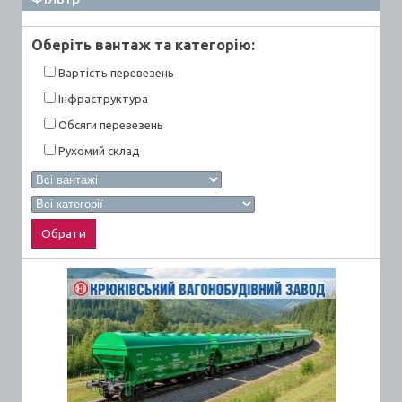
Оберiть вантаж та категорiю:
Вартiсть перевезень
Інфраструктура
Обсяги перевезень
Рухомий склад