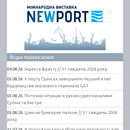
Водні перевезення
04.08.26.
Індекси фрахту // 31 тиждень 2026 року
03.08.26.
У порту Ґданськ завершили перший етап
будівництва зернового термінала GAT
03.08.26.
Поточна ситуація із рухом суден каналами
Суліна та Бистре
03.08.26.
Ціни на бункерне пальне // 31 тиждень 2026
року
31.07.26.
В порту Констанца збільшені потужності для