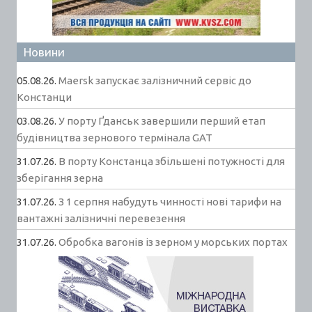
Новини
05.08.26.
Maersk запускає залізничний сервіс до
Констанци
03.08.26.
У порту Ґданськ завершили перший етап
будівництва зернового термінала GAT
31.07.26.
В порту Констанца збільшені потужності для
зберігання зерна
31.07.26.
З 1 серпня набудуть чинності нові тарифи на
вантажні залізничні перевезення
31.07.26.
Обробка вагонів із зерном у морських портах