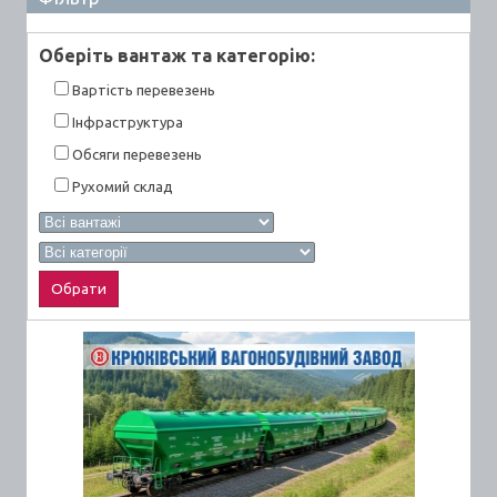
Оберiть вантаж та категорiю:
Вартiсть перевезень
Інфраструктура
Обсяги перевезень
Рухомий склад