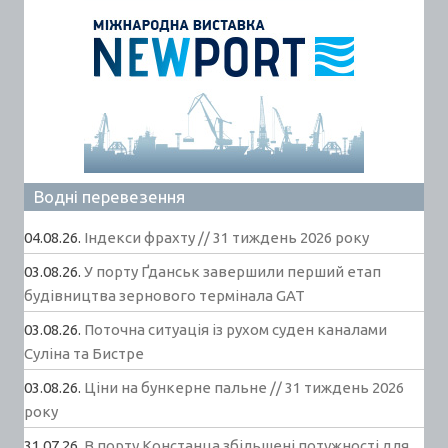
Водні перевезення
04.08.26.
Індекси фрахту // 31 тиждень 2026 року
03.08.26.
У порту Ґданськ завершили перший етап
будівництва зернового термінала GAT
03.08.26.
Поточна ситуація із рухом суден каналами
Суліна та Бистре
03.08.26.
Ціни на бункерне пальне // 31 тиждень 2026
року
31.07.26.
В порту Констанца збільшені потужності для