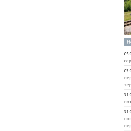
Н
05.
сер
03.
пе
те
31.
пот
31.
нов
пе