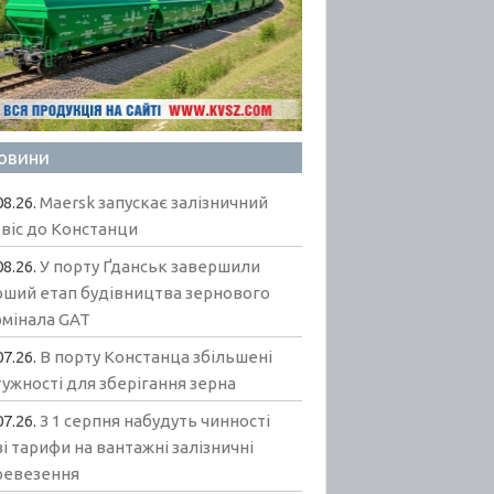
овини
08.26.
Maersk запускає залізничний
віс до Констанци
08.26.
У порту Ґданськ завершили
рший етап будівництва зернового
рмінала GAT
07.26.
В порту Констанца збільшені
ужності для зберігання зерна
07.26.
З 1 серпня набудуть чинності
і тарифи на вантажні залізничні
ревезення