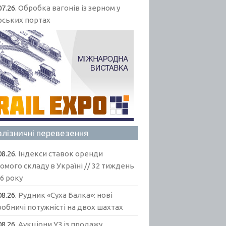
07.26.
Обробка вагонів із зерном у
рських портах
алізничні перевезення
08.26.
Індекси ставок оренди
омого складу в Україні // 32 тиждень
6 року
08.26.
Рудник «Суха Балка»: нові
обничі потужністі на двох шахтах
08.26.
Аукціони УЗ із продажу