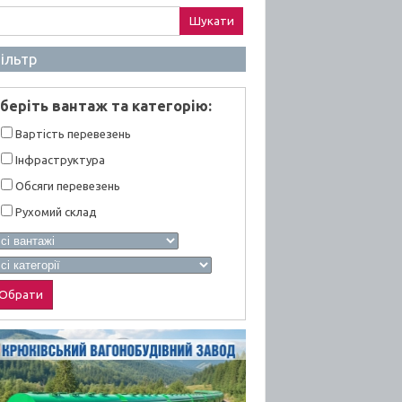
ук:
ільтр
берiть вантаж та категорiю:
Вартiсть перевезень
Інфраструктура
Обсяги перевезень
Рухомий склад