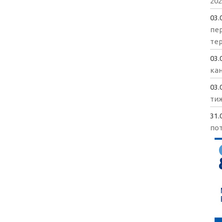
202
03.
пе
те
03.
кан
03.
ти
31.
пот