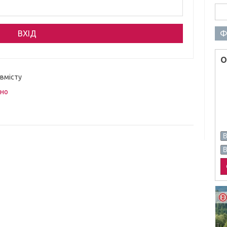
Пош
Ф
О
 вмісту
вно