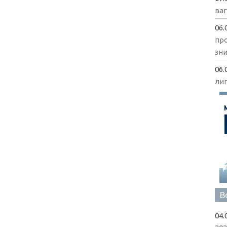
ва
06.
пр
зни
06.
ли
В
04.