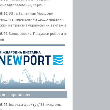
гоновідправлень у серпні
08.26.
УЗ та Залізниця Молдови
оводять перемовини щодо надання
жки на транзит українських вантажів
08.26.
Запоріжкокс. Підсумки роботи в
пні
одні перевезення
08.26.
Індекси фрахту // 31 тиждень