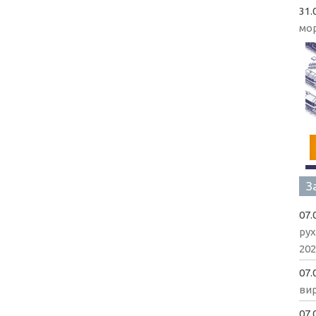
31.
мо
З
07.
рух
202
07.
вир
07.