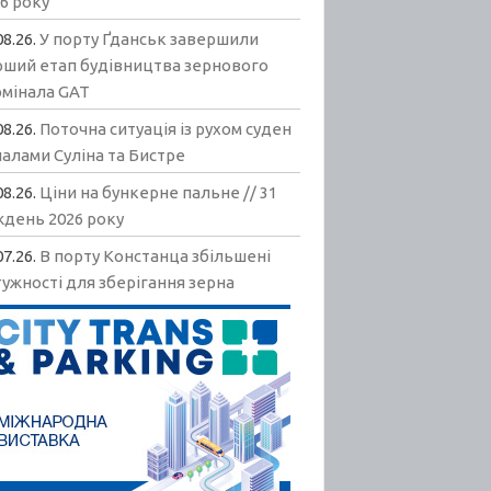
6 року
08.26.
У порту Ґданськ завершили
рший етап будівництва зернового
рмінала GAT
08.26.
Поточна ситуація із рухом суден
алами Суліна та Бистре
08.26.
Ціни на бункерне пальне // 31
ждень 2026 року
07.26.
В порту Констанца збільшені
ужності для зберігання зерна