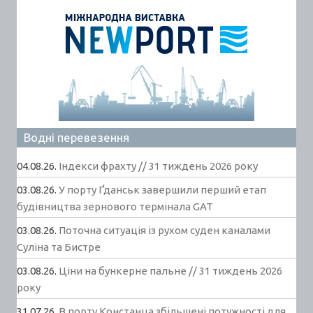
Водні перевезення
04.08.26.
Індекси фрахту // 31 тиждень 2026 року
03.08.26.
У порту Ґданськ завершили перший етап
будівництва зернового термінала GAT
03.08.26.
Поточна ситуація із рухом суден каналами
Суліна та Бистре
03.08.26.
Ціни на бункерне пальне // 31 тиждень 2026
року
31.07.26.
В порту Констанца збільшені потужності для