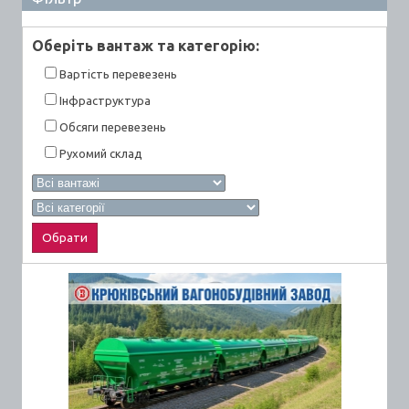
Оберiть вантаж та категорiю:
Вартiсть перевезень
Інфраструктура
Обсяги перевезень
Рухомий склад