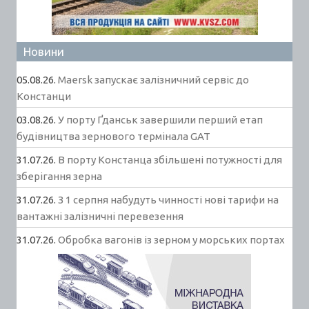
Новини
05.08.26.
Maersk запускає залізничний сервіс до
Констанци
03.08.26.
У порту Ґданськ завершили перший етап
будівництва зернового термінала GAT
31.07.26.
В порту Констанца збільшені потужності для
зберігання зерна
31.07.26.
З 1 серпня набудуть чинності нові тарифи на
вантажні залізничні перевезення
31.07.26.
Обробка вагонів із зерном у морських портах