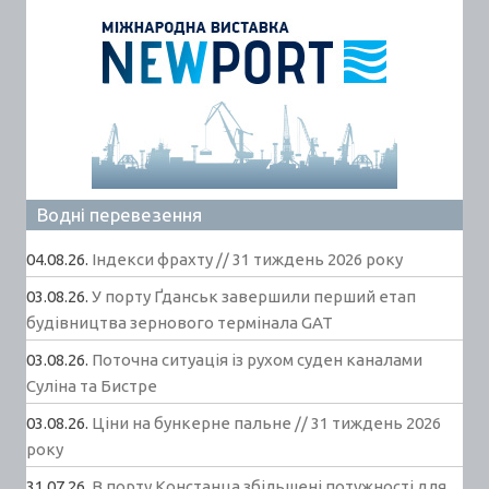
Водні перевезення
04.08.26.
Індекси фрахту // 31 тиждень 2026 року
03.08.26.
У порту Ґданськ завершили перший етап
будівництва зернового термінала GAT
03.08.26.
Поточна ситуація із рухом суден каналами
Суліна та Бистре
03.08.26.
Ціни на бункерне пальне // 31 тиждень 2026
року
31.07.26.
В порту Констанца збільшені потужності для