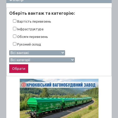
Оберiть вантаж та категорiю:
Вартiсть перевезень
Інфраструктура
Обсяги перевезень
Рухомий склад