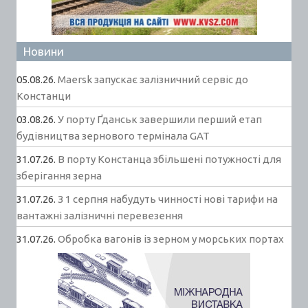
Новини
05.08.26.
Maersk запускає залізничний сервіс до
Констанци
03.08.26.
У порту Ґданськ завершили перший етап
будівництва зернового термінала GAT
31.07.26.
В порту Констанца збільшені потужності для
зберігання зерна
31.07.26.
З 1 серпня набудуть чинності нові тарифи на
вантажні залізничні перевезення
31.07.26.
Обробка вагонів із зерном у морських портах