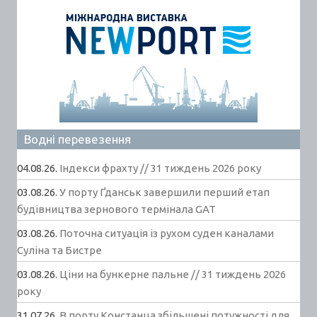
Водні перевезення
04.08.26.
Індекси фрахту // 31 тиждень 2026 року
03.08.26.
У порту Ґданськ завершили перший етап
будівництва зернового термінала GAT
03.08.26.
Поточна ситуація із рухом суден каналами
Суліна та Бистре
03.08.26.
Ціни на бункерне пальне // 31 тиждень 2026
року
31.07.26.
В порту Констанца збільшені потужності для