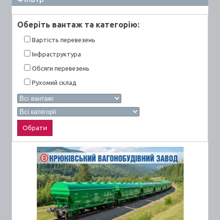
Оберiть вантаж та категорiю:
Вартiсть перевезень
Інфраструктура
Обсяги перевезень
Рухомий склад