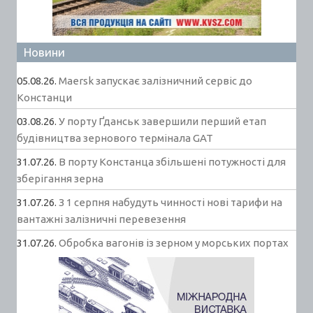
Новини
05.08.26.
Maersk запускає залізничний сервіс до
Констанци
03.08.26.
У порту Ґданськ завершили перший етап
будівництва зернового термінала GAT
31.07.26.
В порту Констанца збільшені потужності для
зберігання зерна
31.07.26.
З 1 серпня набудуть чинності нові тарифи на
вантажні залізничні перевезення
31.07.26.
Обробка вагонів із зерном у морських портах