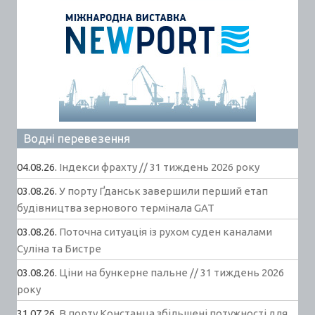
Водні перевезення
04.08.26.
Індекси фрахту // 31 тиждень 2026 року
03.08.26.
У порту Ґданськ завершили перший етап
будівництва зернового термінала GAT
03.08.26.
Поточна ситуація із рухом суден каналами
Суліна та Бистре
03.08.26.
Ціни на бункерне пальне // 31 тиждень 2026
року
31.07.26.
В порту Констанца збільшені потужності для