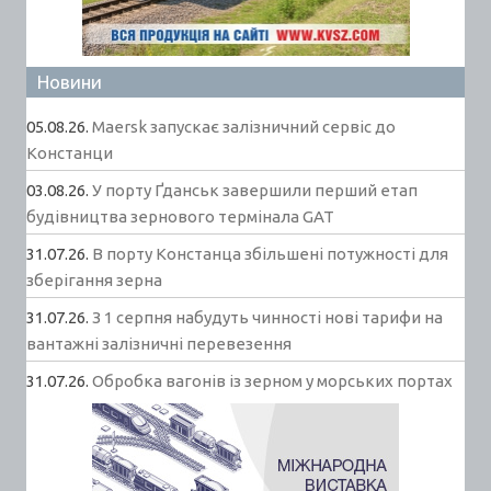
Новини
05.08.26.
Maersk запускає залізничний сервіс до
Констанци
03.08.26.
У порту Ґданськ завершили перший етап
будівництва зернового термінала GAT
31.07.26.
В порту Констанца збільшені потужності для
зберігання зерна
31.07.26.
З 1 серпня набудуть чинності нові тарифи на
вантажні залізничні перевезення
31.07.26.
Обробка вагонів із зерном у морських портах