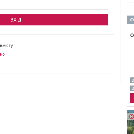
Пош
Ф
О
 вмісту
вно