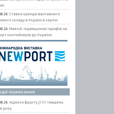
пні
08.26.
Ставки оренди вантажного
омого складу в Україні в серпні
08.26.
Maersk: підвищення тарифів на
орт контейнерів до України
одні перевезення
08.26.
Індекси фрахту // 31 тиждень
6 року