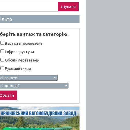
ук:
ільтр
берiть вантаж та категорiю:
Вартiсть перевезень
Інфраструктура
Обсяги перевезень
Рухомий склад