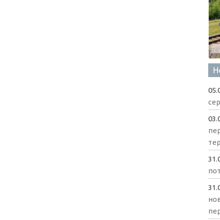
Н
05.
сер
03.
пе
те
31.
пот
31.
нов
пе