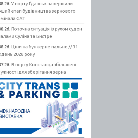
08.26.
У порту Ґданськ завершили
рший етап будівництва зернового
рмінала GAT
08.26.
Поточна ситуація із рухом суден
алами Суліна та Бистре
08.26.
Ціни на бункерне пальне // 31
ждень 2026 року
07.26.
В порту Констанца збільшені
ужності для зберігання зерна