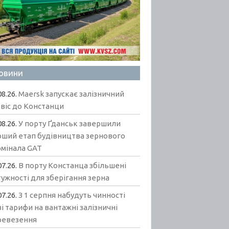
овини
08.26.
Maersk запускає залізничний
віс до Констанци
08.26.
У порту Ґданськ завершили
рший етап будівництва зернового
рмінала GAT
07.26.
В порту Констанца збільшені
ужності для зберігання зерна
07.26.
З 1 серпня набудуть чинності
і тарифи на вантажні залізничні
ревезення