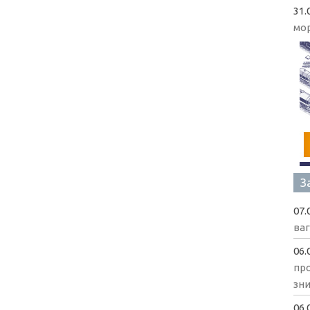
31.
мо
З
07.
ва
06.
пр
зни
06.