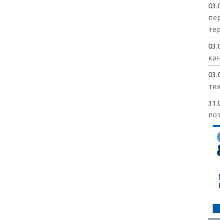
03.
пе
те
03.
кан
03.
ти
31.
пот