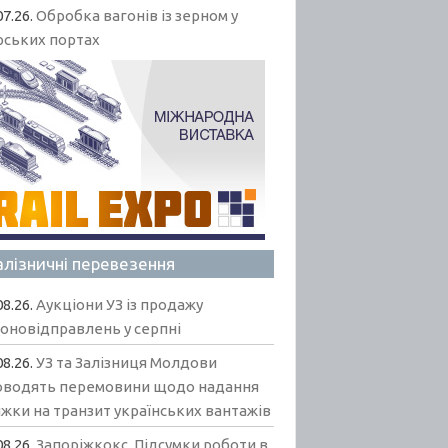
07.26.
Обробка вагонів із зерном у
рських портах
алізничні перевезення
08.26.
Аукціони УЗ із продажу
гоновідправлень у серпні
08.26.
УЗ та Залізниця Молдови
оводять перемовини щодо надання
жки на транзит українських вантажів
08.26.
Запоріжкокс. Підсумки роботи в