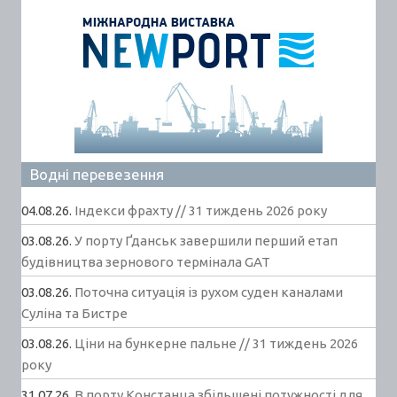
Водні перевезення
04.08.26.
Індекси фрахту // 31 тиждень 2026 року
03.08.26.
У порту Ґданськ завершили перший етап
будівництва зернового термінала GAT
03.08.26.
Поточна ситуація із рухом суден каналами
Суліна та Бистре
03.08.26.
Ціни на бункерне пальне // 31 тиждень 2026
року
31.07.26.
В порту Констанца збільшені потужності для