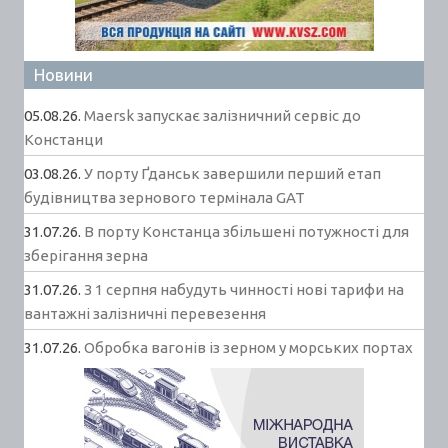
Новини
05.08.26.
Maersk запускає залізничний сервіс до
Констанци
03.08.26.
У порту Ґданськ завершили перший етап
будівництва зернового термінала GAT
31.07.26.
В порту Констанца збільшені потужності для
зберігання зерна
31.07.26.
З 1 серпня набудуть чинності нові тарифи на
вантажні залізничні перевезення
31.07.26.
Обробка вагонів із зерном у морських портах