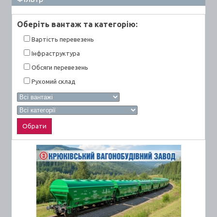
Оберiть вантаж та категорiю:
Вартiсть перевезень
Інфраструктура
Обсяги перевезень
Рухомий склад