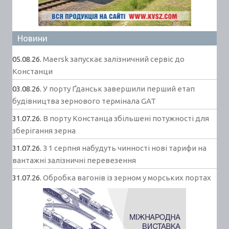
Новини
05.08.26.
Maersk запускає залізничний сервіс до
Констанци
03.08.26.
У порту Ґданськ завершили перший етап
будівництва зернового термінала GAT
31.07.26.
В порту Констанца збільшені потужності для
зберігання зерна
31.07.26.
З 1 серпня набудуть чинності нові тарифи на
вантажні залізничні перевезення
31.07.26.
Обробка вагонів із зерном у морських портах