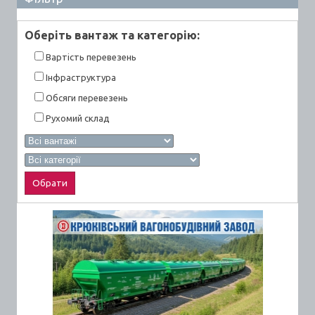
Оберiть вантаж та категорiю:
Вартiсть перевезень
Інфраструктура
Обсяги перевезень
Рухомий склад