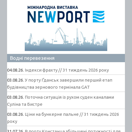
Водні перевезення
04.08.26.
Індекси фрахту // 31 тиждень 2026 року
03.08.26.
У порту Ґданськ завершили перший етап
будівництва зернового термінала GAT
03.08.26.
Поточна ситуація із рухом суден каналами
Суліна та Бистре
03.08.26.
Ціни на бункерне пальне // 31 тиждень 2026
року
31.07.26.
В порту Констанца збільшені потужності для