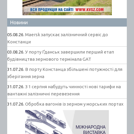
Новини
05.08.26.
Maersk запускає залізничний сервіс до
Констанци
03.08.26.
У порту Ґданськ завершили перший етап
будівництва зернового термінала GAT
31.07.26.
В порту Констанца збільшені потужності для
зберігання зерна
31.07.26.
З 1 серпня набудуть чинності нові тарифи на
вантажні залізничні перевезення
31.07.26.
Обробка вагонів із зерном у морських портах