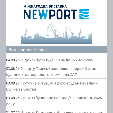
Водні перевезення
04.08.26.
Індекси фрахту // 31 тиждень 2026 року
03.08.26.
У порту Ґданськ завершили перший етап
будівництва зернового термінала GAT
03.08.26.
Поточна ситуація із рухом суден каналами
Суліна та Бистре
03.08.26.
Ціни на бункерне пальне // 31 тиждень 2026
року
31.07.26.
В порту Констанца збільшені потужності для