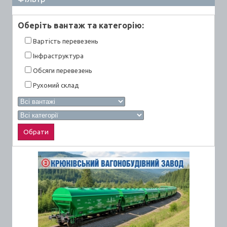
Оберiть вантаж та категорiю:
Вартiсть перевезень
Інфраструктура
Обсяги перевезень
Рухомий склад