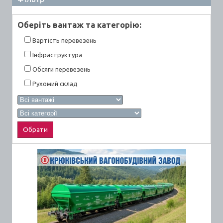
Оберiть вантаж та категорiю:
Вартiсть перевезень
Інфраструктура
Обсяги перевезень
Рухомий склад