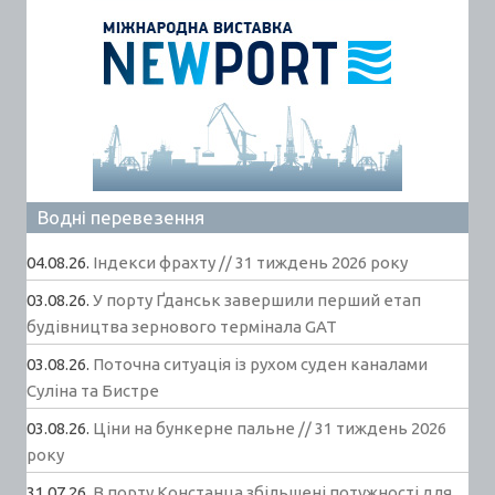
Водні перевезення
04.08.26.
Індекси фрахту // 31 тиждень 2026 року
03.08.26.
У порту Ґданськ завершили перший етап
будівництва зернового термінала GAT
03.08.26.
Поточна ситуація із рухом суден каналами
Суліна та Бистре
03.08.26.
Ціни на бункерне пальне // 31 тиждень 2026
року
31.07.26.
В порту Констанца збільшені потужності для