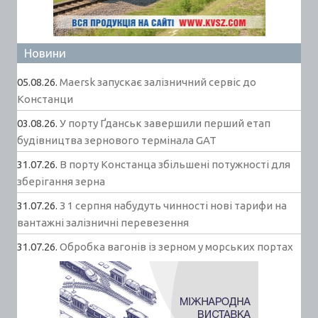
Новини
05.08.26.
Maersk запускає залізничний сервіс до
Констанци
03.08.26.
У порту Ґданськ завершили перший етап
будівництва зернового термінала GAT
31.07.26.
В порту Констанца збільшені потужності для
зберігання зерна
31.07.26.
З 1 серпня набудуть чинності нові тарифи на
вантажні залізничні перевезення
31.07.26.
Обробка вагонів із зерном у морських портах