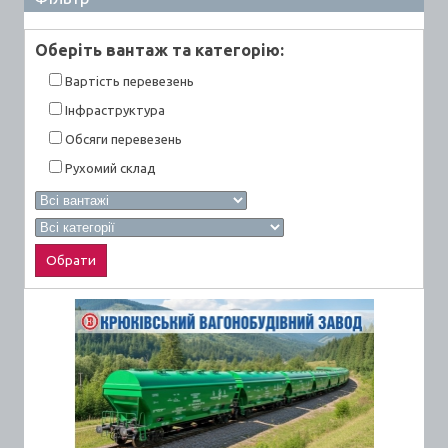
Оберiть вантаж та категорiю:
Вартiсть перевезень
Інфраструктура
Обсяги перевезень
Рухомий склад