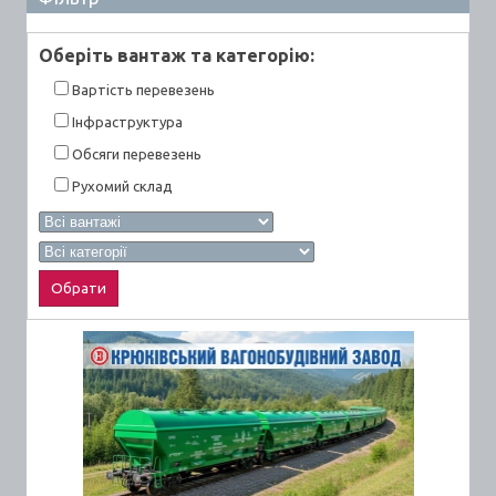
Оберiть вантаж та категорiю:
Вартiсть перевезень
Інфраструктура
Обсяги перевезень
Рухомий склад