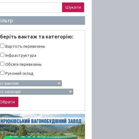
ук:
ільтр
берiть вантаж та категорiю:
Вартiсть перевезень
Інфраструктура
Обсяги перевезень
Рухомий склад