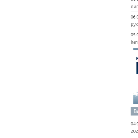
ли
06.
рух
05.
імп
В
04.
202