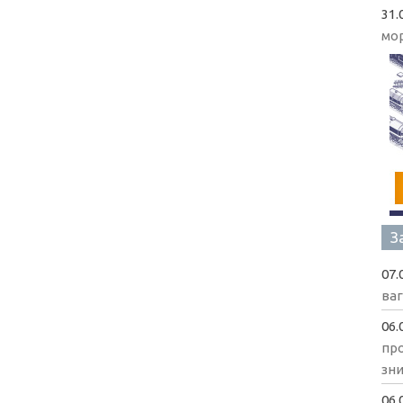
31.
мо
З
07.
ва
06.
пр
зни
06.