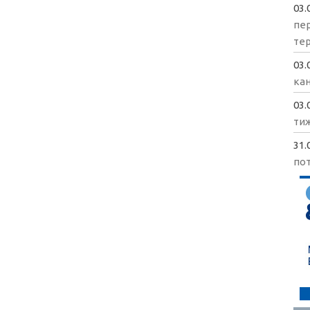
03.
пе
те
03.
кан
03.
ти
31.
пот