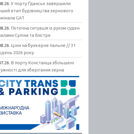
08.26.
У порту Ґданськ завершили
рший етап будівництва зернового
рмінала GAT
08.26.
Поточна ситуація із рухом суден
алами Суліна та Бистре
08.26.
Ціни на бункерне пальне // 31
ждень 2026 року
07.26.
В порту Констанца збільшені
ужності для зберігання зерна