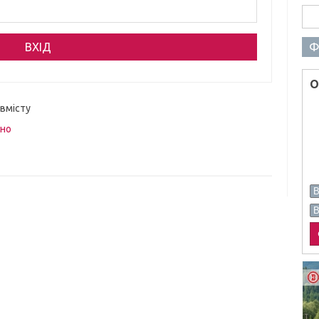
Пош
Ф
О
 вмісту
вно