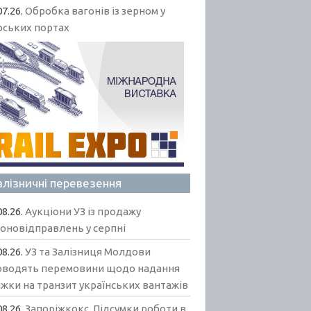
07.26.
Обробка вагонів із зерном у
рських портах
алізничні перевезення
08.26.
Аукціони УЗ із продажу
гоновідправлень у серпні
08.26.
УЗ та Залізниця Молдови
оводять перемовини щодо надання
жки на транзит українських вантажів
08.26.
Запоріжкокс. Підсумки роботи в