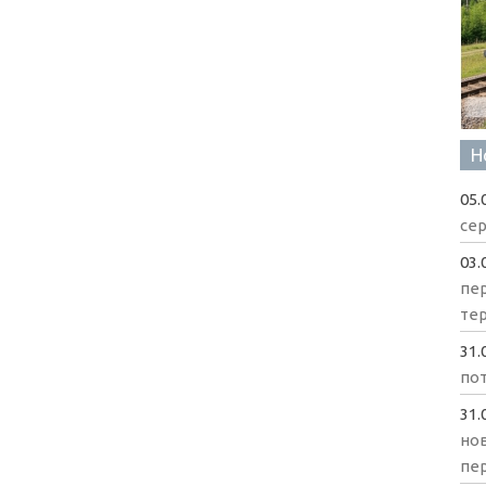
Н
05.
сер
03.
пе
те
31.
пот
31.
нов
пе