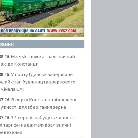
овини
08.26.
Maersk запускає залізничний
віс до Констанци
08.26.
У порту Ґданськ завершили
рший етап будівництва зернового
рмінала GAT
07.26.
В порту Констанца збільшені
ужності для зберігання зерна
07.26.
З 1 серпня набудуть чинності
і тарифи на вантажні залізничні
ревезення