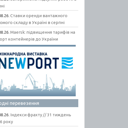
пні
08.26.
Ставки оренди вантажного
омого складу в Україні в серпні
08.26.
Maersk: підвищення тарифів на
орт контейнерів до України
одні перевезення
08.26.
Індекси фрахту // 31 тиждень
6 року