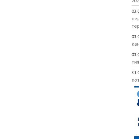
202
03.
пе
те
03.
кан
03.
ти
31.
пот