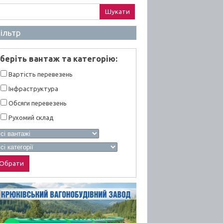
ук:
ільтр
берiть вантаж та категорiю:
Вартiсть перевезень
Інфраструктура
Обсяги перевезень
Рухомий склад