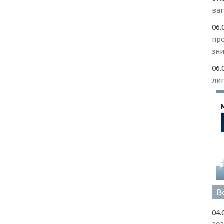
ва
06.
пр
зни
06.
ли
В
04.