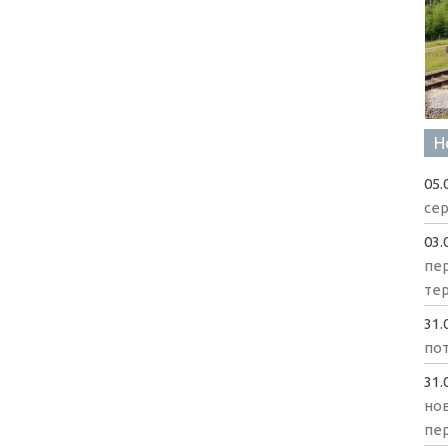
Н
05.
сер
03.
пе
те
31.
пот
31.
нов
пе