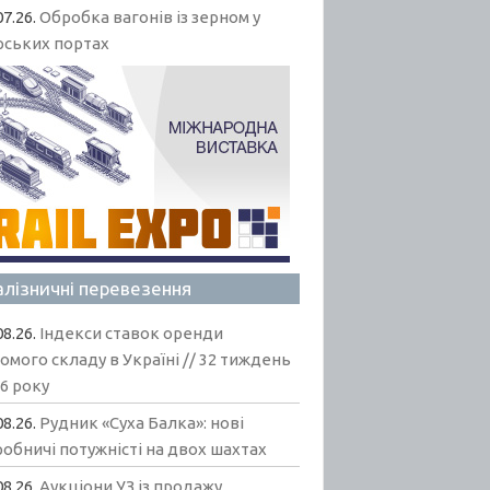
07.26.
Обробка вагонів із зерном у
рських портах
алізничні перевезення
08.26.
Індекси ставок оренди
омого складу в Україні // 32 тиждень
6 року
08.26.
Рудник «Суха Балка»: нові
обничі потужністі на двох шахтах
08.26.
Аукціони УЗ із продажу