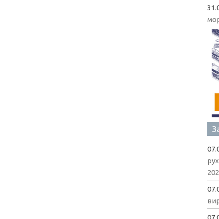
31.
мо
З
07.
рух
202
07.
вир
07.