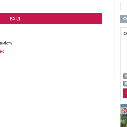
Пош
Ф
О
 вмісту
вно