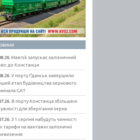
овини
08.26.
Maersk запускає залізничний
віс до Констанци
08.26.
У порту Ґданськ завершили
рший етап будівництва зернового
рмінала GAT
07.26.
В порту Констанца збільшені
ужності для зберігання зерна
07.26.
З 1 серпня набудуть чинності
і тарифи на вантажні залізничні
ревезення