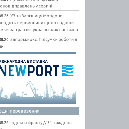
гоновідправлень у серпні
08.26.
УЗ та Залізниця Молдови
оводять перемовини щодо надання
жки на транзит українських вантажів
08.26.
Запоріжкокс. Підсумки роботи в
пні
одні перевезення
08.26.
Індекси фрахту // 31 тиждень