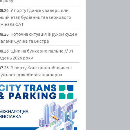
6 року
08.26.
У порту Ґданськ завершили
рший етап будівництва зернового
рмінала GAT
08.26.
Поточна ситуація із рухом суден
алами Суліна та Бистре
08.26.
Ціни на бункерне пальне // 31
ждень 2026 року
07.26.
В порту Констанца збільшені
ужності для зберігання зерна