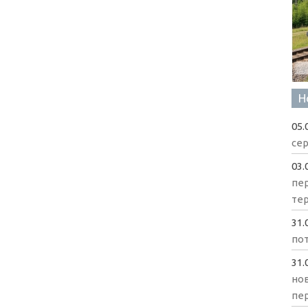
Н
05.
сер
03.
пе
те
31.
пот
31.
нов
пе