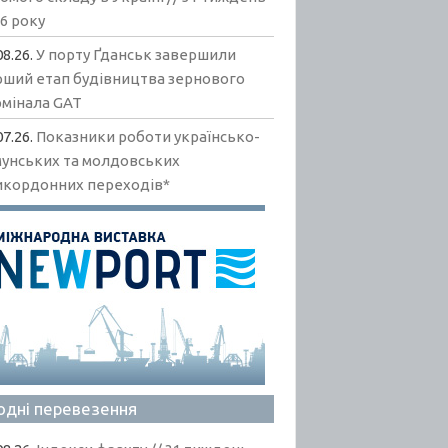
6 року
08.26.
У порту Ґданськ завершили
рший етап будівництва зернового
рмінала GAT
07.26.
Показники роботи українсько-
мунських та молдовських
икордонних переходів*
одні перевезення