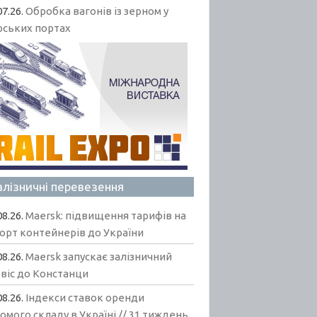
07.26.
Обробка вагонів із зерном у
рських портах
алізничні перевезення
08.26.
Maersk: підвищення тарифів на
орт контейнерів до України
08.26.
Maersk запускає залізничний
віс до Констанци
08.26.
Індекси ставок оренди
омого складу в Україні // 31 тиждень