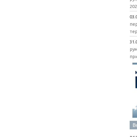
202
03.
пе
те
31.
ру
пр
В