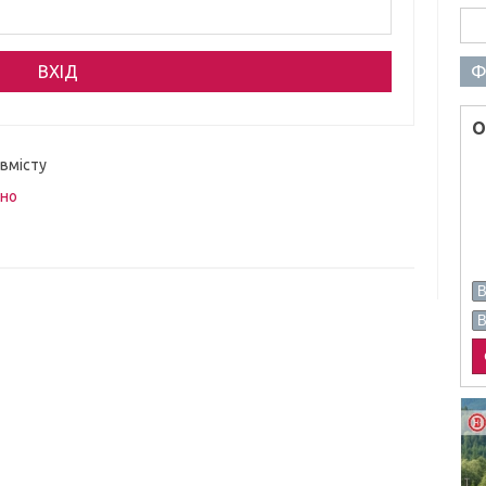
Пош
Ф
О
 вмісту
вно