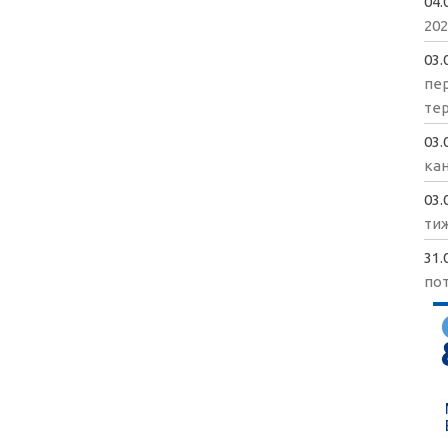
04.
202
03.
пе
те
03.
кан
03.
ти
31.
пот