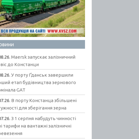
овини
08.26.
Maersk запускає залізничний
віс до Констанци
08.26.
У порту Ґданськ завершили
рший етап будівництва зернового
рмінала GAT
07.26.
В порту Констанца збільшені
ужності для зберігання зерна
07.26.
З 1 серпня набудуть чинності
і тарифи на вантажні залізничні
ревезення