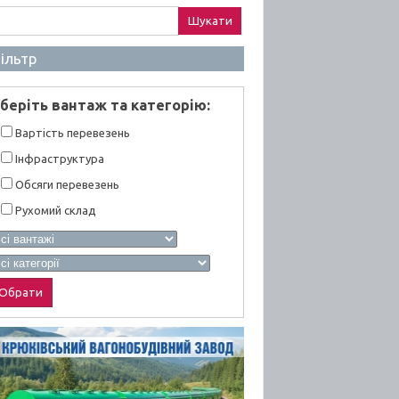
ук:
ільтр
берiть вантаж та категорiю:
Вартiсть перевезень
Інфраструктура
Обсяги перевезень
Рухомий склад