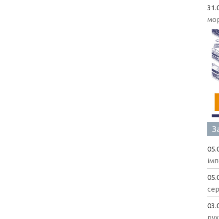
31.
мо
З
05.
імп
05.
сер
03.
рух