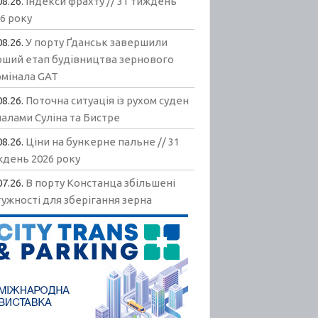
08.26.
Індекси фрахту // 31 тиждень
6 року
08.26.
У порту Ґданськ завершили
рший етап будівництва зернового
рмінала GAT
08.26.
Поточна ситуація із рухом суден
алами Суліна та Бистре
08.26.
Ціни на бункерне пальне // 31
ждень 2026 року
07.26.
В порту Констанца збільшені
ужності для зберігання зерна