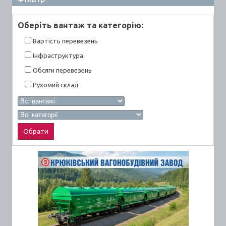
Оберiть вантаж та категорiю:
Вартiсть перевезень
Інфраструктура
Обсяги перевезень
Рухомий склад