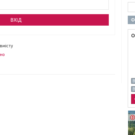
Пош
Ф
О
 вмісту
вно