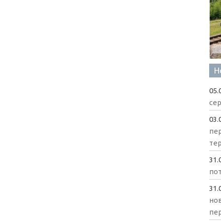
Н
05.
сер
03.
пе
те
31.
пот
31.
нов
пе