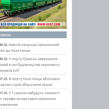
овини
08.26.
Maersk запускає залізничний
віс до Констанци
08.26.
У порту Ґданськ завершили
рший етап будівництва зернового
рмінала GAT
07.26.
В порту Констанца збільшені
ужності для зберігання зерна
07.26.
З 1 серпня набудуть чинності
і тарифи на вантажні залізничні
ревезення