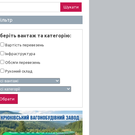
ук:
ільтр
берiть вантаж та категорiю:
Вартiсть перевезень
Інфраструктура
Обсяги перевезень
Рухомий склад