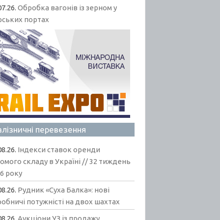
07.26.
Обробка вагонів із зерном у
рських портах
алізничні перевезення
08.26.
Індекси ставок оренди
омого складу в Україні // 32 тиждень
6 року
08.26.
Рудник «Суха Балка»: нові
обничі потужністі на двох шахтах
08.26.
Аукціони УЗ із продажу