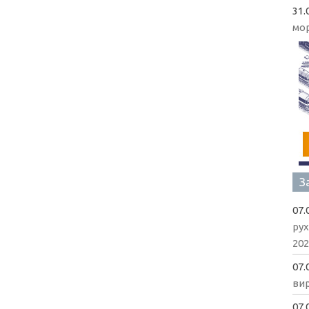
31.
мо
З
07.
рух
202
07.
вир
07.