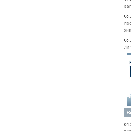
ва
06.
пр
зни
06.
ли
В
04.