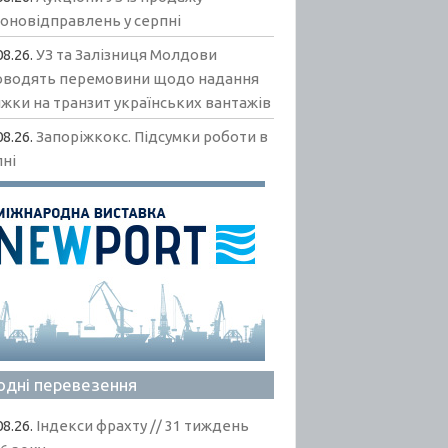
гоновідправлень у серпні
08.26.
УЗ та Залізниця Молдови
оводять перемовини щодо надання
жки на транзит українських вантажів
08.26.
Запоріжкокс. Підсумки роботи в
пні
одні перевезення
08.26.
Індекси фрахту // 31 тиждень