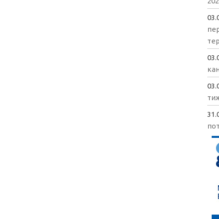
202
03.
пе
те
03.
кан
03.
ти
31.
пот