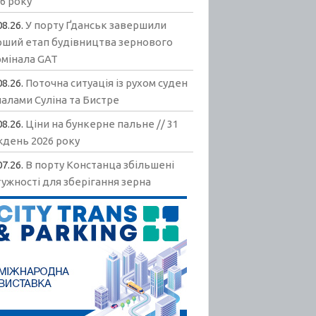
6 року
08.26.
У порту Ґданськ завершили
рший етап будівництва зернового
рмінала GAT
08.26.
Поточна ситуація із рухом суден
алами Суліна та Бистре
08.26.
Ціни на бункерне пальне // 31
ждень 2026 року
07.26.
В порту Констанца збільшені
ужності для зберігання зерна