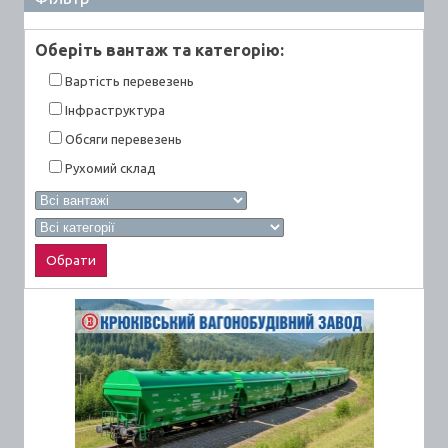
Оберiть вантаж та категорiю:
Вартiсть перевезень
Інфраструктура
Обсяги перевезень
Рухомий склад