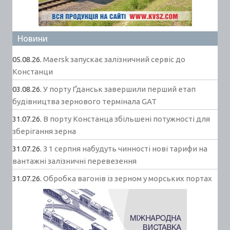
Новини
05.08.26.
Maersk запускає залізничний сервіс до
Констанци
03.08.26.
У порту Ґданськ завершили перший етап
будівництва зернового термінала GAT
31.07.26.
В порту Констанца збільшені потужності для
зберігання зерна
31.07.26.
З 1 серпня набудуть чинності нові тарифи на
вантажні залізничні перевезення
31.07.26.
Обробка вагонів із зерном у морських портах