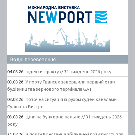
Водні перевезення
04.08.26.
Індекси фрахту // 31 тиждень 2026 року
03.08.26.
У порту Ґданськ завершили перший етап
будівництва зернового термінала GAT
03.08.26.
Поточна ситуація із рухом суден каналами
Суліна та Бистре
03.08.26.
Ціни на бункерне пальне // 31 тиждень 2026
року
31.07.26.
В порту Констанца збільшені потужності для