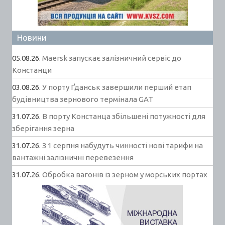
Новини
05.08.26.
Maersk запускає залізничний сервіс до
Констанци
03.08.26.
У порту Ґданськ завершили перший етап
будівництва зернового термінала GAT
31.07.26.
В порту Констанца збільшені потужності для
зберігання зерна
31.07.26.
З 1 серпня набудуть чинності нові тарифи на
вантажні залізничні перевезення
31.07.26.
Обробка вагонів із зерном у морських портах