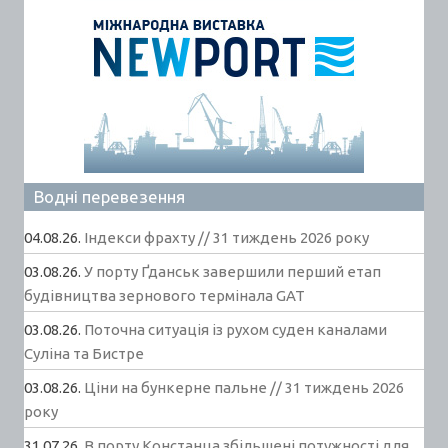
Водні перевезення
04.08.26.
Індекси фрахту // 31 тиждень 2026 року
03.08.26.
У порту Ґданськ завершили перший етап
будівництва зернового термінала GAT
03.08.26.
Поточна ситуація із рухом суден каналами
Суліна та Бистре
03.08.26.
Ціни на бункерне пальне // 31 тиждень 2026
року
31.07.26.
В порту Констанца збільшені потужності для