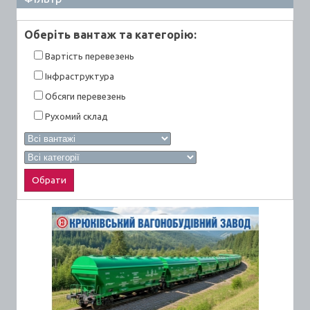
Оберiть вантаж та категорiю:
Вартiсть перевезень
Інфраструктура
Обсяги перевезень
Рухомий склад