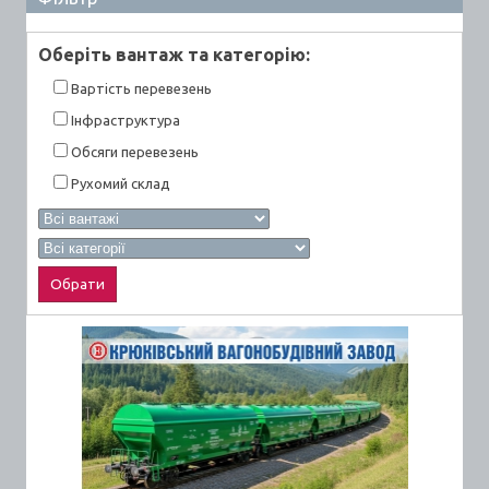
Оберiть вантаж та категорiю:
Вартiсть перевезень
Інфраструктура
Обсяги перевезень
Рухомий склад