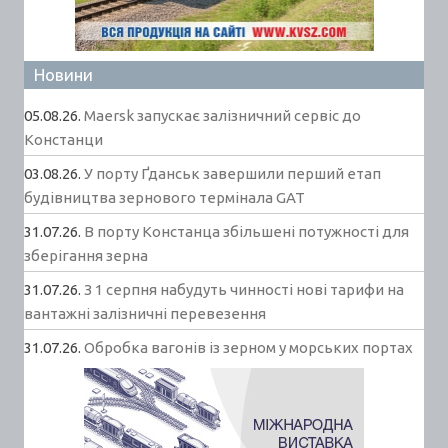
Новини
05.08.26.
Maersk запускає залізничний сервіс до
Констанци
03.08.26.
У порту Ґданськ завершили перший етап
будівництва зернового термінала GAT
31.07.26.
В порту Констанца збільшені потужності для
зберігання зерна
31.07.26.
З 1 серпня набудуть чинності нові тарифи на
вантажні залізничні перевезення
31.07.26.
Обробка вагонів із зерном у морських портах