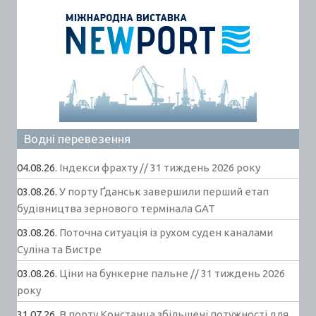
Водні перевезення
04.08.26.
Індекси фрахту // 31 тиждень 2026 року
03.08.26.
У порту Ґданськ завершили перший етап
будівництва зернового термінала GAT
03.08.26.
Поточна ситуація із рухом суден каналами
Суліна та Бистре
03.08.26.
Ціни на бункерне пальне // 31 тиждень 2026
року
31.07.26.
В порту Констанца збільшені потужності для