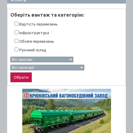
Оберiть вантаж та категорiю:
Вартiсть перевезень
Інфраструктура
Обсяги перевезень
Рухомий склад