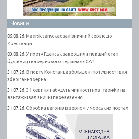
Новини
05.08.26.
Maersk запускає залізничний сервіс до
Констанци
03.08.26.
У порту Ґданськ завершили перший етап
будівництва зернового термінала GAT
31.07.26.
В порту Констанца збільшені потужності для
зберігання зерна
31.07.26.
З 1 серпня набудуть чинності нові тарифи на
вантажні залізничні перевезення
31.07.26.
Обробка вагонів із зерном у морських портах