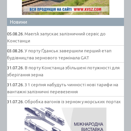
Новини
05.08.26.
Maersk запускає залізничний сервіс до
Констанци
03.08.26.
У порту Ґданськ завершили перший етап
будівництва зернового термінала GAT
31.07.26.
В порту Констанца збільшені потужності для
зберігання зерна
31.07.26.
З 1 серпня набудуть чинності нові тарифи на
вантажні залізничні перевезення
31.07.26.
Обробка вагонів із зерном у морських портах