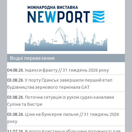
Водні перевезення
04.08.26.
Індекси фрахту // 31 тиждень 2026 року
03.08.26.
У порту Ґданськ завершили перший етап
будівництва зернового термінала GAT
03.08.26.
Поточна ситуація із рухом суден каналами
Суліна та Бистре
03.08.26.
Ціни на бункерне пальне // 31 тиждень 2026
року
31.07.26.
В порту Констанца збільшені потужності для