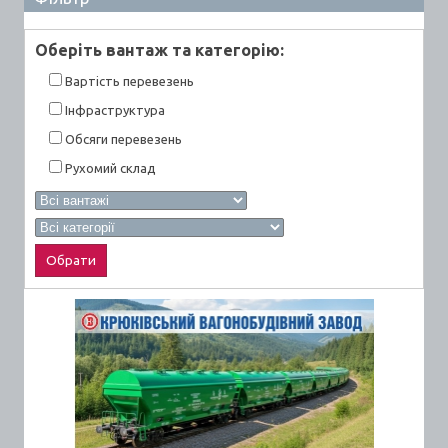
Оберiть вантаж та категорiю:
Вартiсть перевезень
Інфраструктура
Обсяги перевезень
Рухомий склад